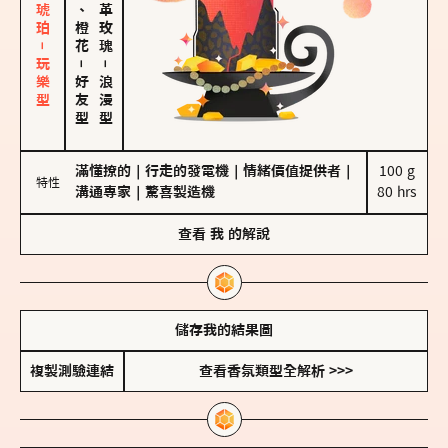
皮革、琥珀－玩樂型
佛手柑、橙花
大馬士革玫瑰
－
－
好友型
浪漫型
滿懂撩的
｜
行走的發電機
｜
情緒價值提供者
｜
100 g

特性
溝通專家
｜
驚喜製造機
80 hrs
查看
我
的解說
儲存我的結果圖
複製測驗連結
查看香氛類型全解析 >>>