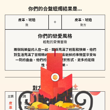
你們的合盤蠟燭結果是...
皮革、琥珀
皮革、琥珀
＋
我
對方
你們的戀愛風格
輕鬆的愛情冒險
兩個玩樂型的人在一起，關係充滿了輕鬆和快樂。他們
對生活充滿了冒險精神，喜歡探索新鮮的事物並享受每
一刻的自由。他們的愛情不拘泥於形式，更多的是隨
性、幽默和享樂。
對方
的主調蠟燭是...
主調
次調