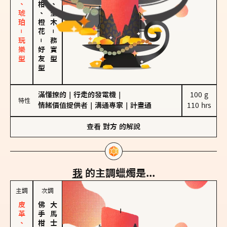
皮革、琥珀－玩樂型
佛手柑、橙花
雪松、聖木
－
－
務實型
好友型
滿懂撩的
｜
行走的發電機
｜
100 g

特性
情緒價值提供者
｜
溝通專家
｜
計畫通
110 hrs
查看
對方
的解說
我
的主調蠟燭是...
主調
次調