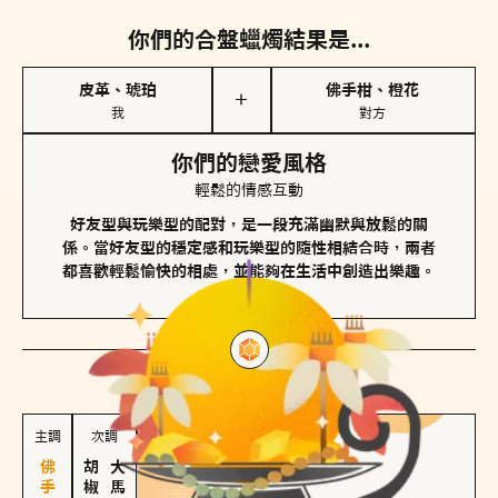
你們的合盤蠟燭結果是...
皮革、琥珀
佛手柑、橙花
＋
我
對方
你們的戀愛風格
輕鬆的情感互動
好友型與玩樂型的配對，是一段充滿幽默與放鬆的關
係。當好友型的穩定感和玩樂型的隨性相結合時，兩者
都喜歡輕鬆愉快的相處，並能夠在生活中創造出樂趣。
對方
的主調蠟燭是...
主調
次調