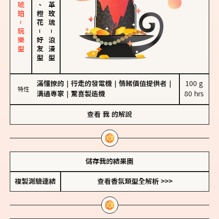
皮革、琥珀－玩樂型
佛手柑、橙花
大馬士革玫瑰
－
－
好友型
浪漫型
滿懂撩的
｜
行走的發電機
｜
情緒價值提供者
｜
100 g

特性
溝通專家
｜
驚喜製造機
80 hrs
查看
我
的解說
儲存我的結果圖
複製測驗連結
查看香氛類型全解析 >>>