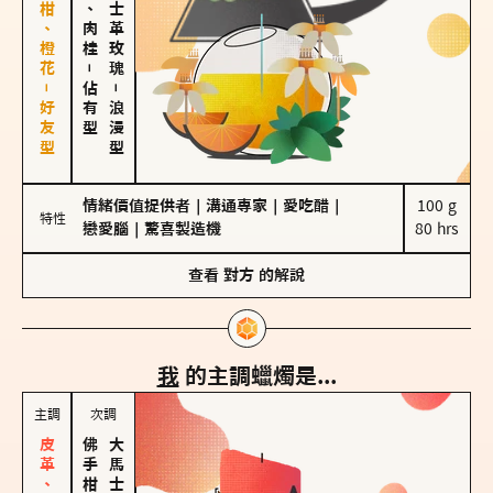
佛手柑、橙花－好友型
胡椒、肉桂
大馬士革玫瑰
－
佔有型
－
浪漫型
情緒價值提供者
｜
溝通專家
｜
愛吃醋
｜
100 g

特性
戀愛腦
｜
驚喜製造機
80 hrs
查看
對方
的解說
我
的主調蠟燭是...
主調
次調