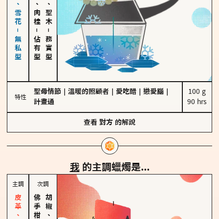
海鹽、雪花－無私型
胡椒、肉桂
雪松、聖木
－
－
佔有型
務實型
聖母情節
｜
溫暖的照顧者
｜
愛吃醋
｜
戀愛腦
｜
100 g

特性
計畫通
90 hrs
查看
對方
的解說
我
的主調蠟燭是...
主調
次調
胡椒、肉桂