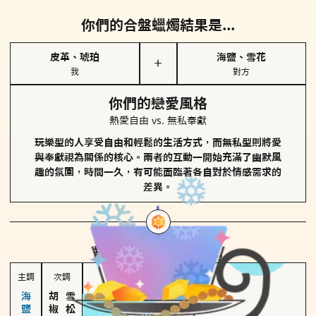
你們的合盤蠟燭結果是...
皮革、琥珀
海鹽、雪花
＋
我
對方
你們的戀愛風格
熱愛自由 vs. 無私奉獻
玩樂型的人享受自由和輕鬆的生活方式，而無私型則將愛
與奉獻視為關係的核心。兩者的互動一開始充滿了幽默風
趣的氛圍，時間一久，有可能面臨著各自對於情感需求的
差異。
對方
的主調蠟燭是...
主調
次調