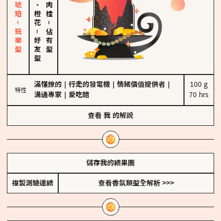
皮革、琥珀－玩樂型
佛手柑、橙花
－
－
佔有型
好友型
滿懂撩的
｜
行走的發電機
｜
情緒價值提供者
｜
100 g

特性
溝通專家
｜
愛吃醋
70 hrs
查看
我
的解說
儲存我的結果圖
複製測驗連結
查看香氛類型全解析 >>>