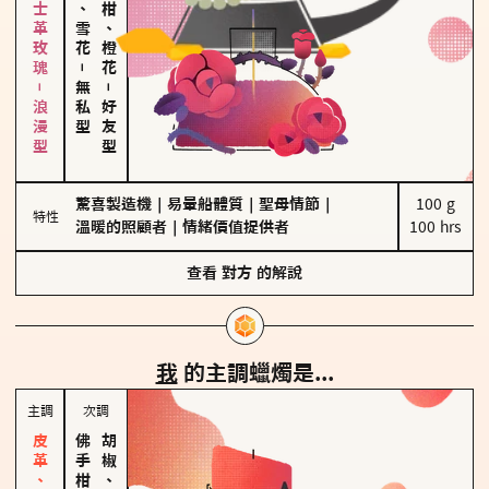
大馬士革玫瑰－浪漫型
海鹽、雪花
佛手柑、橙花
－
無私型
－
好友型
驚喜製造機
｜
易暈船體質
｜
聖母情節
｜
100 g

特性
溫暖的照顧者
｜
情緒價值提供者
100 hrs
查看
對方
的解說
我
的主調蠟燭是...
主調
次調
胡椒、肉桂