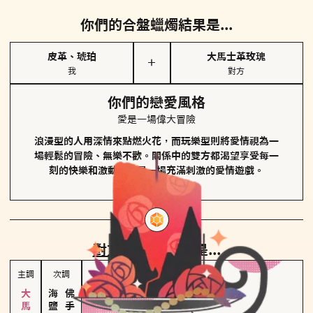
你們的合盤蠟燭結果是...
皮革、琥珀
大馬士革玫瑰
＋
我
對方
你們的戀愛風格
愛是一場偉大冒險
浪漫型的人用深情來點燃火花，而玩樂型則將愛情視為一
場輕鬆的冒險、無樂不歡。關係中的雙方都渴望享受每一
刻的快樂和激動，像是一場充滿刺激的愛情遊戲。
對方
的主調蠟燭是...
主調
次調