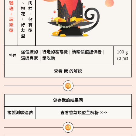
皮革、琥珀－玩樂型
佛手柑、橙花
－
－
佔有型
好友型
滿懂撩的
｜
行走的發電機
｜
情緒價值提供者
｜
100 g

特性
溝通專家
｜
愛吃醋
70 hrs
查看
我
的解說
儲存我的結果圖
複製測驗連結
查看香氛類型全解析 >>>