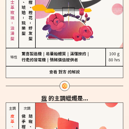
大馬士革玫瑰－浪漫型
皮革、琥珀
佛手柑、橙花
－
玩樂型
－
好友型
驚喜製造機
｜
易暈船體質
｜
滿懂撩的
｜
100 g

特性
行走的發電機
｜
情緒價值提供者
80 hrs
查看
對方
的解說
我
的主調蠟燭是...
主調
次調
胡椒、肉桂