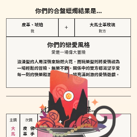
你們的合盤蠟燭結果是...
皮革、琥珀
大馬士革玫瑰
＋
我
對方
你們的戀愛風格
愛是一場偉大冒險
浪漫型的人用深情來點燃火花，而玩樂型則將愛情視為
一場輕鬆的冒險、無樂不歡。關係中的雙方都渴望享受
每一刻的快樂和激動，像是一場充滿刺激的愛情遊戲。
對方
的主調蠟燭是...
主調
次調