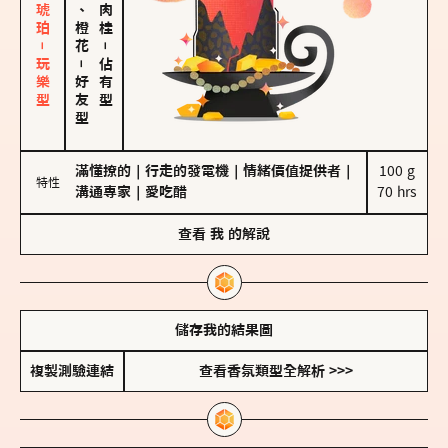
皮革、琥珀－玩樂型
佛手柑、橙花
－
－
佔有型
好友型
滿懂撩的
｜
行走的發電機
｜
情緒價值提供者
｜
100 g

特性
溝通專家
｜
愛吃醋
70 hrs
查看
我
的解說
儲存我的結果圖
複製測驗連結
查看香氛類型全解析 >>>