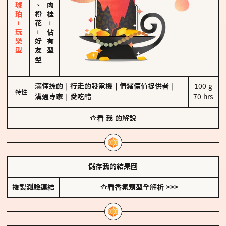
皮革、琥珀－玩樂型
佛手柑、橙花
－
－
佔有型
好友型
滿懂撩的
｜
行走的發電機
｜
情緒價值提供者
｜
100 g

特性
溝通專家
｜
愛吃醋
70 hrs
查看
我
的解說
儲存我的結果圖
複製測驗連結
查看香氛類型全解析 >>>