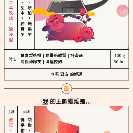
大馬士革玫瑰－浪漫型
雪松、聖木
皮革、琥珀
－
－
務實型
玩樂型
驚喜製造機
｜
易暈船體質
｜
計畫通
｜
100 g

特性
關係神隊友
｜
滿懂撩的
80 hrs
查看
對方
的解說
我
的主調蠟燭是...
主調
次調
胡椒、肉桂