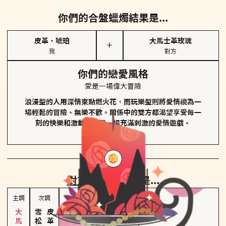
你們的合盤蠟燭結果是...
皮革、琥珀
大馬士革玫瑰
＋
我
對方
你們的戀愛風格
愛是一場偉大冒險
浪漫型的人用深情來點燃火花，而玩樂型則將愛情視為一
場輕鬆的冒險、無樂不歡。關係中的雙方都渴望享受每一
刻的快樂和激動，像是一場充滿刺激的愛情遊戲。
對方
的主調蠟燭是...
主調
次調