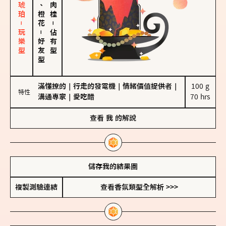
皮革、琥珀－玩樂型
佛手柑、橙花
－
－
佔有型
好友型
滿懂撩的
｜
行走的發電機
｜
情緒價值提供者
｜
100 g

特性
溝通專家
｜
愛吃醋
70 hrs
查看
我
的解說
儲存我的結果圖
複製測驗連結
查看香氛類型全解析 >>>