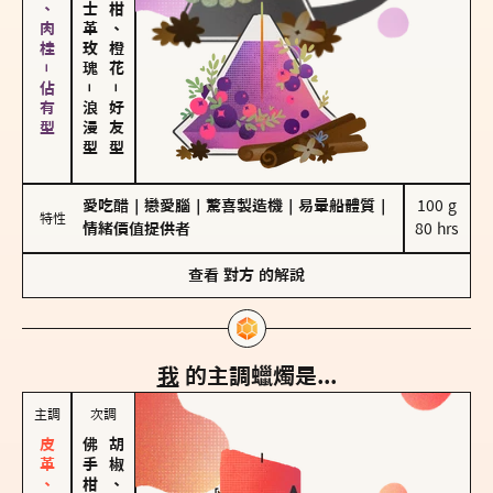
胡椒、肉桂－佔有型
大馬士革玫瑰
佛手柑、橙花
－
－
浪漫型
好友型
愛吃醋
｜
戀愛腦
｜
驚喜製造機
｜
易暈船體質
｜
100 g

特性
情緒價值提供者
80 hrs
查看
對方
的解說
我
的主調蠟燭是...
主調
次調
胡椒、肉桂