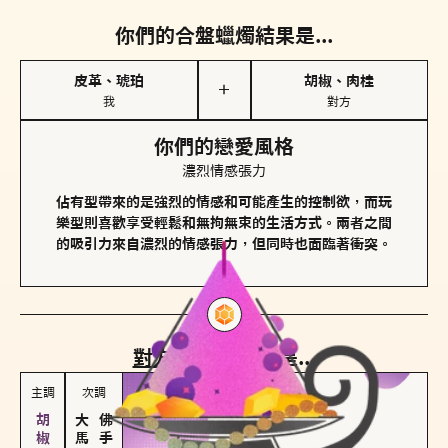
你們的合盤蠟燭結果是...
皮革、琥珀
胡椒、肉桂
＋
我
對方
你們的戀愛風格
濃烈情感張力
佔有型帶來的是強烈的情感和可能產生的控制欲，而玩
樂型則喜歡享受輕鬆和無拘無束的生活方式。兩者之間
的吸引力來自濃烈的情感張力，但同時也面臨著衝突。
對方
的主調蠟燭是...
主調
次調