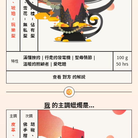
皮革、琥珀－玩樂型
海鹽、雪花
胡椒、肉桂
－
－
無私型
佔有型
滿懂撩的
｜
行走的發電機
｜
聖母情節
｜
100 g

特性
溫暖的照顧者
｜
愛吃醋
50 hrs
查看
對方
的解說
我
的主調蠟燭是...
主調
次調
胡椒、肉桂