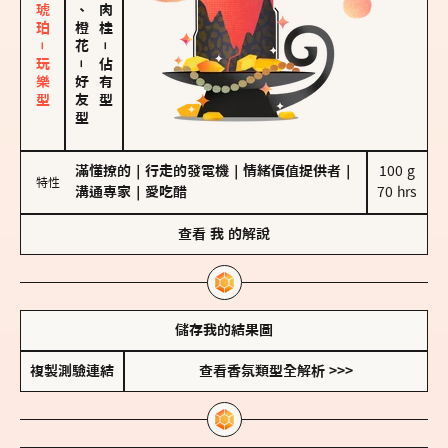
皮革、琥珀－玩樂型
佛手柑、橙花
－
－
佔有型
好友型
滿懂撩的
｜
行走的發電機
｜
情緒價值提供者
｜
100 g

特性
溝通專家
｜
愛吃醋
70 hrs
查看
我
的解說
儲存我的結果圖
複製測驗連結
查看香氛類型全解析 >>>