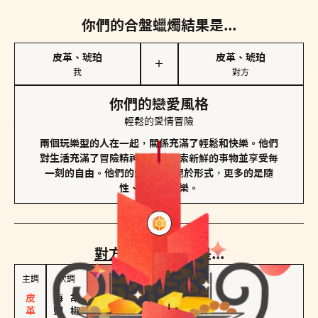
你們的合盤蠟燭結果是...
皮革、琥珀
皮革、琥珀
＋
我
對方
你們的戀愛風格
輕鬆的愛情冒險
兩個玩樂型的人在一起，關係充滿了輕鬆和快樂。他們
對生活充滿了冒險精神，喜歡探索新鮮的事物並享受每
一刻的自由。他們的愛情不拘泥於形式，更多的是隨
性、幽默和享樂。
對方
的主調蠟燭是...
主調
次調