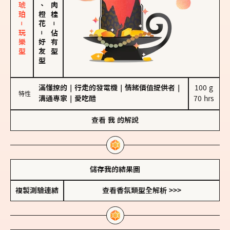
皮革、琥珀－玩樂型
佛手柑、橙花
－
－
佔有型
好友型
滿懂撩的
｜
行走的發電機
｜
情緒價值提供者
｜
100 g

特性
溝通專家
｜
愛吃醋
70 hrs
查看
我
的解說
儲存我的結果圖
複製測驗連結
查看香氛類型全解析 >>>