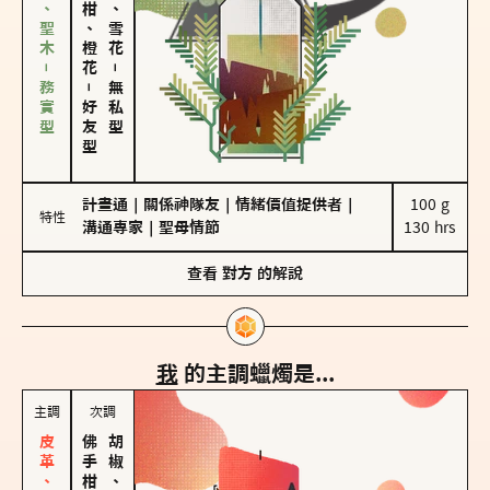
雪松、聖木－務實型
佛手柑、橙花
海鹽、雪花
－
－
無私型
好友型
計畫通
｜
關係神隊友
｜
情緒價值提供者
｜
100 g

特性
溝通專家
｜
聖母情節
130 hrs
查看
對方
的解說
我
的主調蠟燭是...
主調
次調
胡椒、肉桂