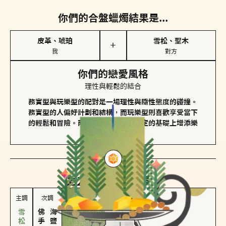
你們的合盤蠟燭結果是...
皮革、琥珀
雪松、聖木
＋
我
對方
你們的戀愛風格
理性與輕鬆的結合
務實型與玩樂型的配對是一場理性與隨性態度的碰撞。
務實型的人偏好計劃和結構，而玩樂型則喜歡享受當下
的輕鬆和冒險。兩者的關係能夠在穩定的基礎上增添樂
趣和火花。
對方
的主調蠟燭是...
主調
次調