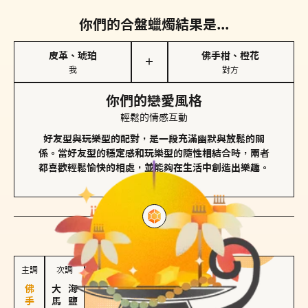
你們的合盤蠟燭結果是...
皮革、琥珀
佛手柑、橙花
＋
我
對方
你們的戀愛風格
輕鬆的情感互動
好友型與玩樂型的配對，是一段充滿幽默與放鬆的關
係。當好友型的穩定感和玩樂型的隨性相結合時，兩者
都喜歡輕鬆愉快的相處，並能夠在生活中創造出樂趣。
對方
的主調蠟燭是...
主調
次調