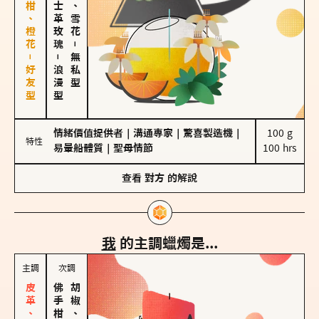
佛手柑、橙花－好友型
大馬士革玫瑰
海鹽、雪花
－
－
無私型
浪漫型
情緒價值提供者
｜
溝通專家
｜
驚喜製造機
｜
100 g

特性
易暈船體質
｜
聖母情節
100 hrs
查看
對方
的解說
我
的主調蠟燭是...
主調
次調
胡椒、肉桂