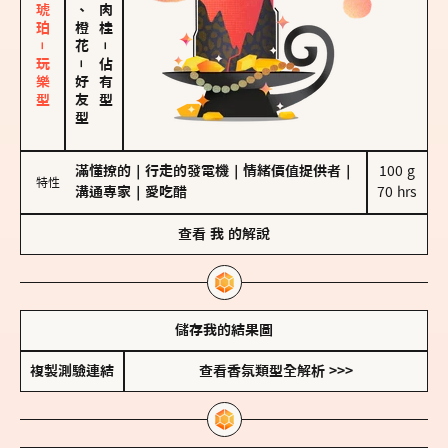
皮革、琥珀－玩樂型
佛手柑、橙花
－
－
佔有型
好友型
滿懂撩的
｜
行走的發電機
｜
情緒價值提供者
｜
100 g

特性
溝通專家
｜
愛吃醋
70 hrs
查看
我
的解說
儲存我的結果圖
複製測驗連結
查看香氛類型全解析 >>>