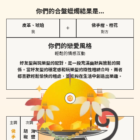
你們的合盤蠟燭結果是...
皮革、琥珀
佛手柑、橙花
＋
我
對方
你們的戀愛風格
輕鬆的情感互動
好友型與玩樂型的配對，是一段充滿幽默與放鬆的關
係。當好友型的穩定感和玩樂型的隨性相結合時，兩者
都喜歡輕鬆愉快的相處，並能夠在生活中創造出樂趣。
對方
的主調蠟燭是...
主調
次調