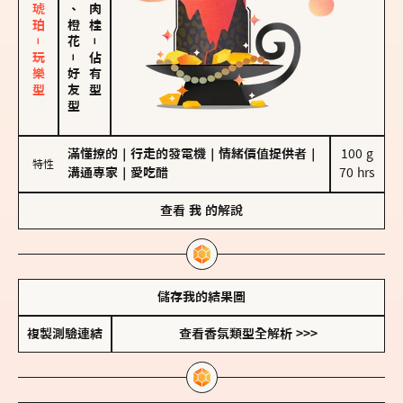
皮革、琥珀－玩樂型
佛手柑、橙花
－
－
佔有型
好友型
滿懂撩的
｜
行走的發電機
｜
情緒價值提供者
｜
100 g

特性
溝通專家
｜
愛吃醋
70 hrs
查看
我
的解說
儲存我的結果圖
複製測驗連結
查看香氛類型全解析 >>>