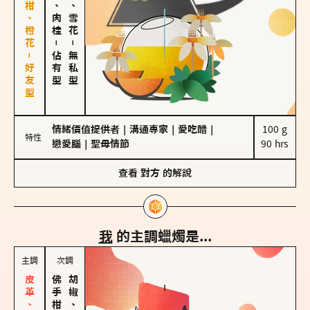
佛手柑、橙花－好友型
胡椒、肉桂
海鹽、雪花
－
－
佔有型
無私型
情緒價值提供者
｜
溝通專家
｜
愛吃醋
｜
100 g

特性
戀愛腦
｜
聖母情節
90 hrs
查看
對方
的解說
我
的主調蠟燭是...
主調
次調
胡椒、肉桂