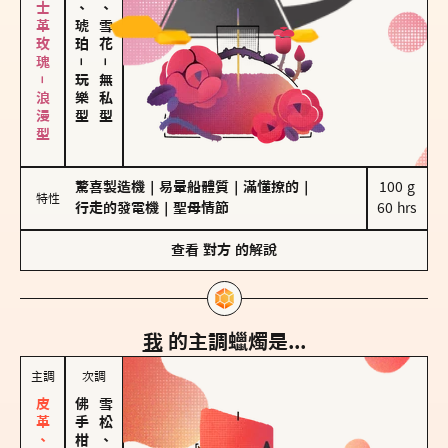
大馬士革玫瑰－浪漫型
皮革、琥珀
海鹽、雪花
－
－
玩樂型
無私型
驚喜製造機
｜
易暈船體質
｜
滿懂撩的
｜
100 g

特性
行走的發電機
｜
聖母情節
60 hrs
查看
對方
的解說
我
的主調蠟燭是...
主調
次調
雪松、聖木