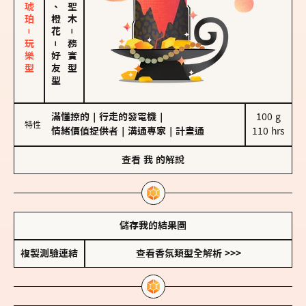
皮革、琥珀－玩樂型
佛手柑、橙花
－
－
務實型
好友型
滿懂撩的
｜
行走的發電機
｜
100 g

特性
情緒價值提供者
｜
溝通專家
｜
計畫通
110 hrs
查看
我
的解說
儲存我的結果圖
複製測驗連結
查看香氛類型全解析 >>>