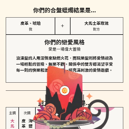
你們的合盤蠟燭結果是...
皮革、琥珀
大馬士革玫瑰
＋
我
對方
你們的戀愛風格
愛是一場偉大冒險
浪漫型的人用深情來點燃火花，而玩樂型則將愛情視為
一場輕鬆的冒險、無樂不歡。關係中的雙方都渴望享受
每一刻的快樂和激動，像是一場充滿刺激的愛情遊戲。
對方
的主調蠟燭是...
主調
次調