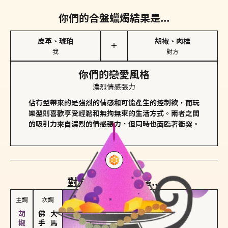
你們的合盤蠟燭結果是...
皮革、琥珀
胡椒、肉桂
＋
我
對方
你們的戀愛風格
濃烈情感張力
佔有型帶來的是強烈的情感和可能產生的控制欲，而玩
樂型則喜歡享受輕鬆和無拘無束的生活方式。兩者之間
的吸引力來自濃烈的情感張力，但同時也面臨著衝突。
對方
的主調蠟燭是...
主調
次調