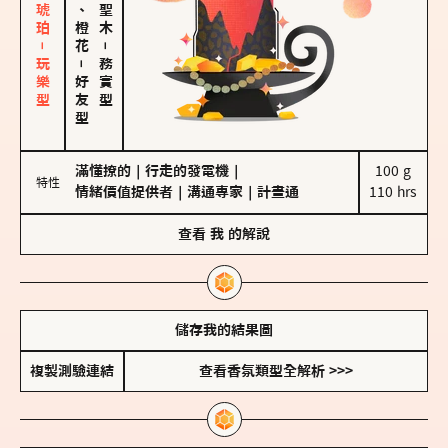
皮革、琥珀－玩樂型
佛手柑、橙花
－
－
務實型
好友型
滿懂撩的
｜
行走的發電機
｜
100 g

特性
情緒價值提供者
｜
溝通專家
｜
計畫通
110 hrs
查看
我
的解說
儲存我的結果圖
複製測驗連結
查看香氛類型全解析 >>>