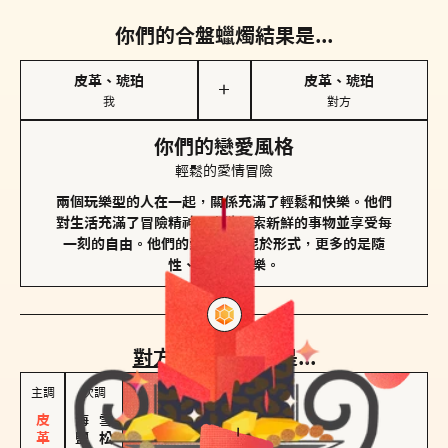
你們的合盤蠟燭結果是...
皮革、琥珀
皮革、琥珀
＋
我
對方
你們的戀愛風格
輕鬆的愛情冒險
兩個玩樂型的人在一起，關係充滿了輕鬆和快樂。他們
對生活充滿了冒險精神，喜歡探索新鮮的事物並享受每
一刻的自由。他們的愛情不拘泥於形式，更多的是隨
性、幽默和享樂。
對方
的主調蠟燭是...
主調
次調