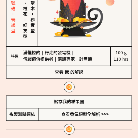
皮革、琥珀－玩樂型
佛手柑、橙花
－
－
務實型
好友型
滿懂撩的
｜
行走的發電機
｜
100 g

特性
情緒價值提供者
｜
溝通專家
｜
計畫通
110 hrs
查看
我
的解說
儲存我的結果圖
複製測驗連結
查看香氛類型全解析 >>>