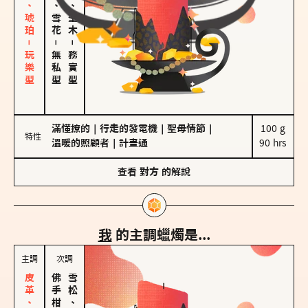
皮革、琥珀－玩樂型
海鹽、雪花
雪松、聖木
－
－
無私型
務實型
滿懂撩的
｜
行走的發電機
｜
聖母情節
｜
100 g

特性
溫暖的照顧者
｜
計畫通
90 hrs
查看
對方
的解說
我
的主調蠟燭是...
主調
次調
雪松、聖木