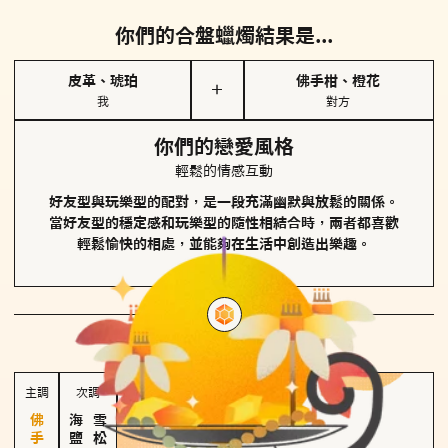
你們的合盤蠟燭結果是...
皮革、琥珀
佛手柑、橙花
＋
我
對方
你們的戀愛風格
輕鬆的情感互動
好友型與玩樂型的配對，是一段充滿幽默與放鬆的關係。
當好友型的穩定感和玩樂型的隨性相結合時，兩者都喜歡
輕鬆愉快的相處，並能夠在生活中創造出樂趣。
對方
的主調蠟燭是...
主調
次調