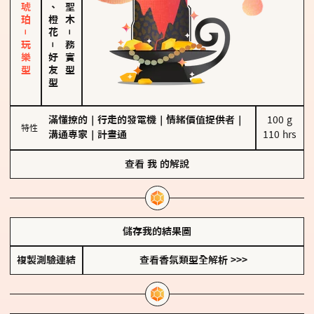
皮革、琥珀－玩樂型
佛手柑、橙花
－
－
務實型
好友型
滿懂撩的
｜
行走的發電機
｜
情緒價值提供者
｜
100 g

特性
溝通專家
｜
計畫通
110 hrs
查看
我
的解說
儲存我的結果圖
複製測驗連結
查看香氛類型全解析 >>>