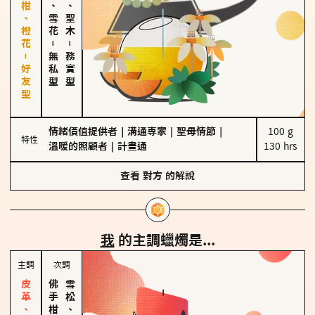
佛手柑、橙花－好友型
海鹽、雪花
雪松、聖木
－
－
無私型
務實型
情緒價值提供者
｜
溝通專家
｜
聖母情節
｜
100 g

特性
溫暖的照顧者
｜
計畫通
130 hrs
查看
對方
的解說
我
的主調蠟燭是...
主調
次調
雪松、聖木