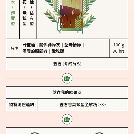
雪松、聖木－務實型
－
－
無私型
佔有型
計畫通
｜
關係神隊友
｜
聖母情節
｜
100 g

特性
溫暖的照顧者
｜
愛吃醋
90 hrs
查看
我
的解說
儲存我的結果圖
複製測驗連結
查看香氛類型全解析 >>>