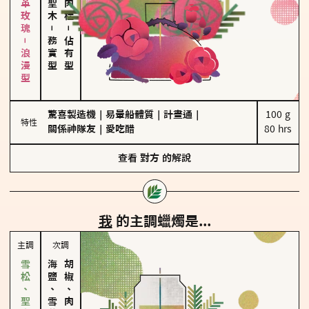
大馬士革玫瑰－浪漫型
－
－
務實型
佔有型
驚喜製造機
｜
易暈船體質
｜
計畫通
｜
100 g

特性
關係神隊友
｜
愛吃醋
80 hrs
查看
對方
的解說
我
的主調蠟燭是...
主調
次調
海鹽、雪花
胡椒、肉桂