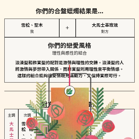
你們的合盤蠟燭結果是...
雪松、聖木
大馬士革玫瑰
＋
我
對方
你們的戀愛風格
理性與感性的結合
浪漫型和務實型的配對是激情與理性的交錯。浪漫型的人
將激情與夢想帶入關係，而務實型則用理性來平衡情感。
這樣的組合能夠讓愛情既充滿動力，又保持實際可行。
對方
的主調蠟燭是...
主調
次調
雪松、聖木
胡椒、肉桂