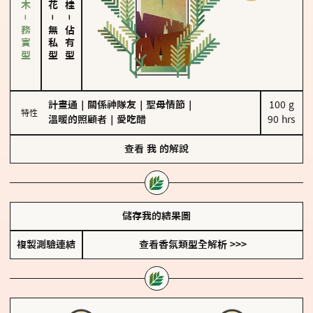
雪松、聖木－務實型
－
－
無私型
佔有型
計畫通
｜
關係神隊友
｜
聖母情節
｜
100 g

特性
溫暖的照顧者
｜
愛吃醋
90 hrs
查看
我
的解說
儲存我的結果圖
複製測驗連結
查看香氛類型全解析 >>>