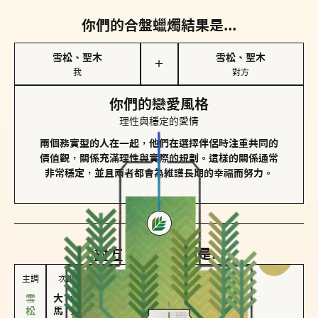
你們的合盤蠟燭結果是...
雪松、聖木
雪松、聖木
＋
我
對方
你們的戀愛風格
理性與穩定的愛情
兩個務實型的人在一起，他們在選擇伴侶時注重共同的
價值觀，關係充滿理性與實際的規劃。這樣的關係通常
非常穩定，並且兩者都會為維護長期的幸福而努力。
對方
的主調蠟燭是...
主調
次調