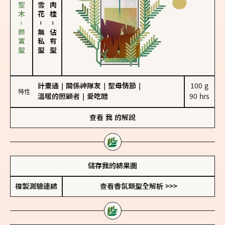
雪松、聖木－務實型
－
－
無私型
佔有型
計畫通
｜
關係神隊友
｜
聖母情節
｜
100 g

特性
溫暖的照顧者
｜
愛吃醋
90 hrs
查看
我
的解說
儲存我的結果圖
複製測驗連結
查看香氛類型全解析 >>>