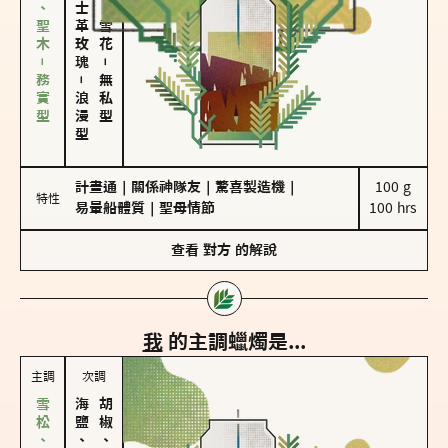
雪松、聖木－務實型
大馬士革玫瑰
海鹽、雪花
－
－
無私型
浪漫型
計畫通
｜
關係神隊友
｜
驚喜製造機
｜
100 g

特性
易暈船體質
｜
聖母情節
100 hrs
查看
對方
的解說
我
的主調蠟燭是...
主調
次調
海鹽、雪花
胡椒、肉桂