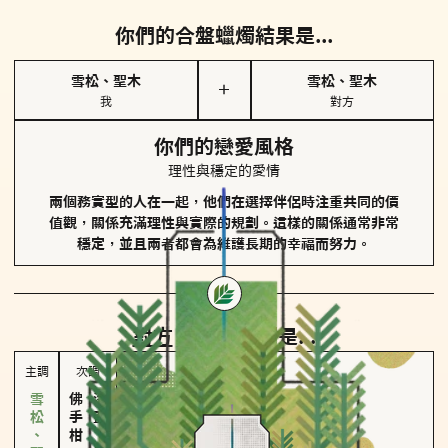
你們的合盤蠟燭結果是...
雪松、聖木
雪松、聖木
＋
我
對方
你們的戀愛風格
理性與穩定的愛情
兩個務實型的人在一起，他們在選擇伴侶時注重共同的價
值觀，關係充滿理性與實際的規劃。這樣的關係通常非常
穩定，並且兩者都會為維護長期的幸福而努力。
對方
的主調蠟燭是...
主調
次調
佛手柑、橙花
海鹽、雪花