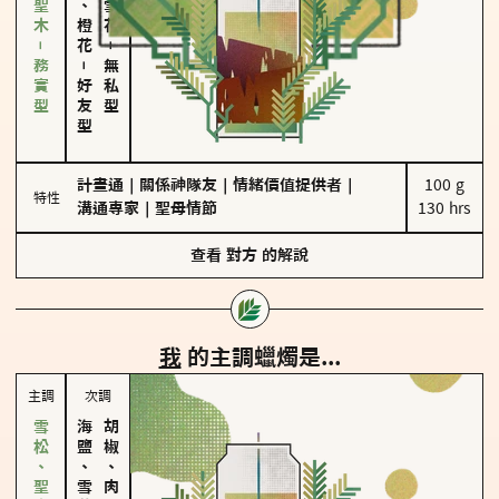
雪松、聖木－務實型
－
－
無私型
好友型
計畫通
｜
關係神隊友
｜
情緒價值提供者
｜
100 g

特性
溝通專家
｜
聖母情節
130 hrs
查看
對方
的解說
我
的主調蠟燭是...
主調
次調
海鹽、雪花
胡椒、肉桂