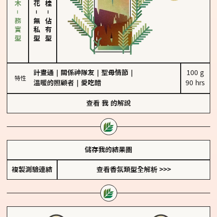
雪松、聖木－務實型
－
－
無私型
佔有型
計畫通
｜
關係神隊友
｜
聖母情節
｜
100 g

特性
溫暖的照顧者
｜
愛吃醋
90 hrs
查看
我
的解說
儲存我的結果圖
複製測驗連結
查看香氛類型全解析 >>>