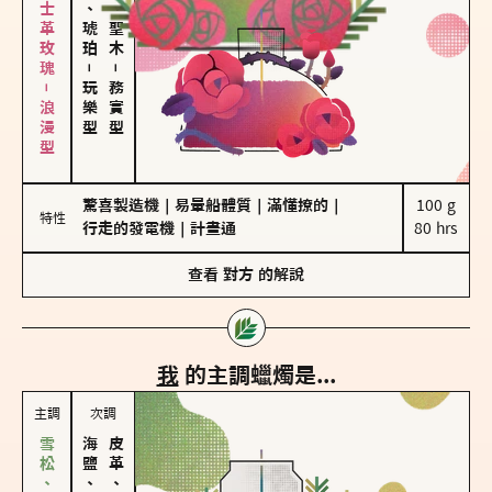
大馬士革玫瑰－浪漫型
皮革、琥珀
雪松、聖木
－
－
玩樂型
務實型
驚喜製造機
｜
易暈船體質
｜
滿懂撩的
｜
100 g

特性
行走的發電機
｜
計畫通
80 hrs
查看
對方
的解說
我
的主調蠟燭是...
主調
次調
海鹽、雪花
皮革、琥珀