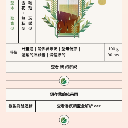
雪松、聖木－務實型
－
－
無私型
玩樂型
計畫通
｜
關係神隊友
｜
聖母情節
｜
100 g

特性
溫暖的照顧者
｜
滿懂撩的
90 hrs
查看
我
的解說
儲存我的結果圖
複製測驗連結
查看香氛類型全解析 >>>