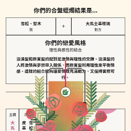
你們的合盤蠟燭結果是...
雪松、聖木
大馬士革玫瑰
＋
我
對方
你們的戀愛風格
理性與感性的結合
浪漫型和務實型的配對是激情與理性的交錯。浪漫型的
人將激情與夢想帶入關係，而務實型則用理性來平衡情
感。這樣的組合能夠讓愛情既充滿動力，又保持實際可
行。
對方
的主調蠟燭是...
主調
次調