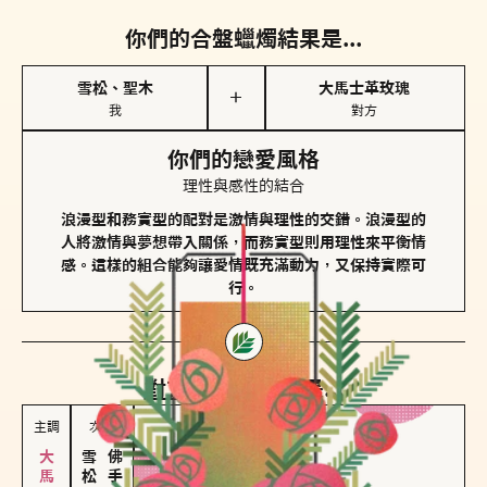
你們的合盤蠟燭結果是...
雪松、聖木
大馬士革玫瑰
＋
我
對方
你們的戀愛風格
理性與感性的結合
浪漫型和務實型的配對是激情與理性的交錯。浪漫型的
人將激情與夢想帶入關係，而務實型則用理性來平衡情
感。這樣的組合能夠讓愛情既充滿動力，又保持實際可
行。
對方
的主調蠟燭是...
主調
次調