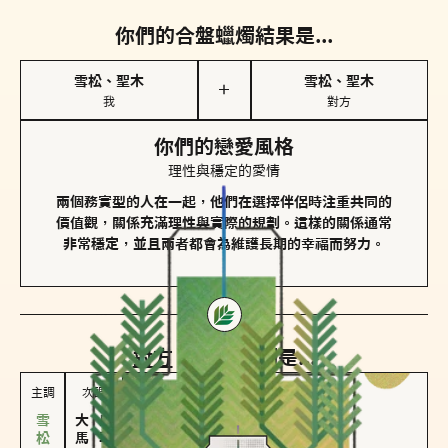
你們的合盤蠟燭結果是...
雪松、聖木
雪松、聖木
＋
我
對方
你們的戀愛風格
理性與穩定的愛情
兩個務實型的人在一起，他們在選擇伴侶時注重共同的
價值觀，關係充滿理性與實際的規劃。這樣的關係通常
非常穩定，並且兩者都會為維護長期的幸福而努力。
對方
的主調蠟燭是...
主調
次調