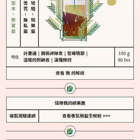
雪松、聖木－務實型
－
－
無私型
玩樂型
計畫通
｜
關係神隊友
｜
聖母情節
｜
100 g

特性
溫暖的照顧者
｜
滿懂撩的
90 hrs
查看
我
的解說
儲存我的結果圖
複製測驗連結
查看香氛類型全解析 >>>