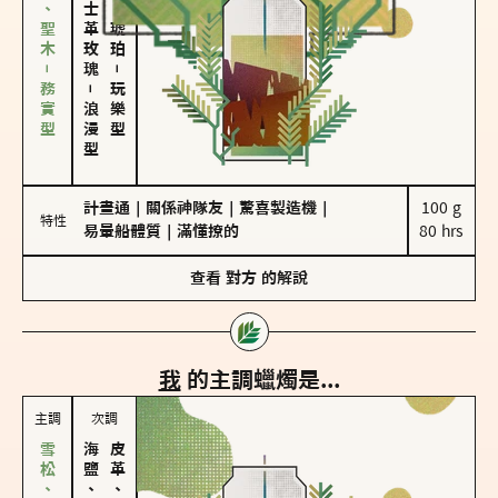
雪松、聖木－務實型
大馬士革玫瑰
皮革、琥珀
－
－
玩樂型
浪漫型
計畫通
｜
關係神隊友
｜
驚喜製造機
｜
100 g

特性
易暈船體質
｜
滿懂撩的
80 hrs
查看
對方
的解說
我
的主調蠟燭是...
主調
次調
海鹽、雪花
皮革、琥珀