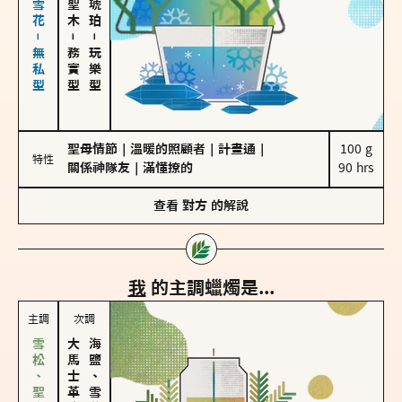
海鹽、雪花－無私型
－
－
務實型
玩樂型
聖母情節
｜
溫暖的照顧者
｜
計畫通
｜
100 g

特性
關係神隊友
｜
滿懂撩的
90 hrs
查看
對方
的解說
我
的主調蠟燭是...
主調
次調
大馬士革玫瑰
海鹽、雪花