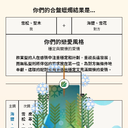
你們的合盤蠟燭結果是...
雪松、聖木
海鹽、雪花
＋
我
對方
你們的戀愛風格
穩定與關懷的愛情
務實型的人在感情中注重穩定和計劃，重視長遠發展；
而無私型則將伴侶的需求放在第一位，為對方無條件地
奉獻。這樣的配對能夠創造出穩定又充滿關懷的愛情。
對方
的主調蠟燭是...
主調
次調
雪松、聖木
皮革、琥珀