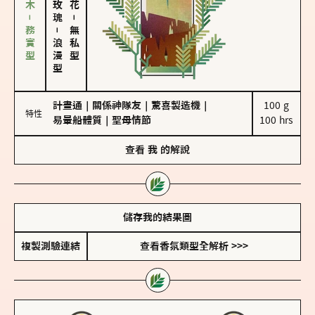
雪松、聖木－務實型
－
－
無私型
浪漫型
計畫通
｜
關係神隊友
｜
驚喜製造機
｜
100 g

特性
易暈船體質
｜
聖母情節
100 hrs
查看
我
的解說
儲存我的結果圖
複製測驗連結
查看香氛類型全解析 >>>