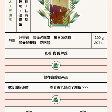
雪松、聖木－務實型
－
－
佔有型
浪漫型
計畫通
｜
關係神隊友
｜
驚喜製造機
｜
100 g

特性
易暈船體質
｜
愛吃醋
80 hrs
查看
我
的解說
儲存我的結果圖
複製測驗連結
查看香氛類型全解析 >>>