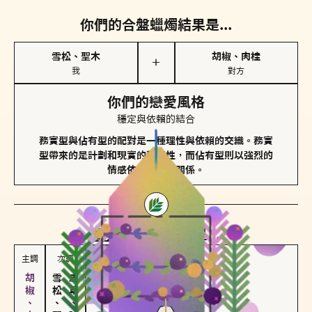
你們的合盤蠟燭結果是...
雪松、聖木
胡椒、肉桂
＋
我
對方
你們的戀愛風格
穩定與依賴的結合
務實型與佔有型的配對是一種理性與依賴的交織。務實
型帶來的是計劃和現實的穩定性，而佔有型則以強烈的
情感依賴來維護關係。
對方
的主調蠟燭是...
主調
次調
雪松、聖木
皮革、琥珀