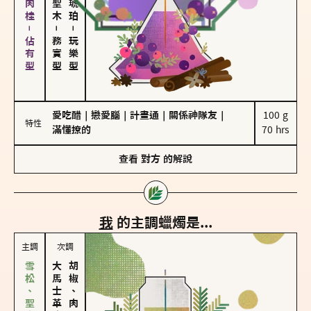
胡椒、肉桂－佔有型
－
－
務實型
玩樂型
愛吃醋
｜
戀愛腦
｜
計畫通
｜
關係神隊友
｜
100 g

特性
滿懂撩的
70 hrs
查看
對方
的解說
我
的主調蠟燭是...
主調
次調
大馬士革玫瑰
胡椒、肉桂