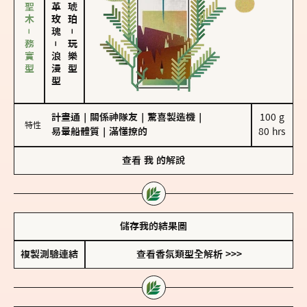
雪松、聖木－務實型
大馬士革玫瑰
－
－
玩樂型
浪漫型
計畫通
｜
關係神隊友
｜
驚喜製造機
｜
100 g

特性
易暈船體質
｜
滿懂撩的
80 hrs
查看
我
的解說
儲存我的結果圖
複製測驗連結
查看香氛類型全解析 >>>