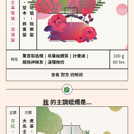
大馬士革玫瑰－浪漫型
雪松、聖木
皮革、琥珀
－
－
務實型
玩樂型
驚喜製造機
｜
易暈船體質
｜
計畫通
｜
100 g

特性
關係神隊友
｜
滿懂撩的
80 hrs
查看
對方
的解說
我
的主調蠟燭是...
主調
次調
皮革、琥珀