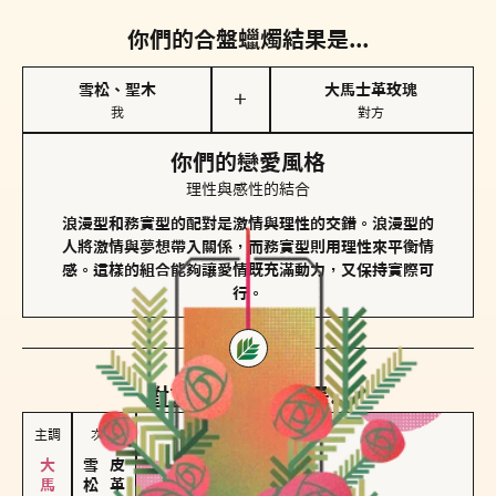
你們的合盤蠟燭結果是...
雪松、聖木
大馬士革玫瑰
＋
我
對方
你們的戀愛風格
理性與感性的結合
浪漫型和務實型的配對是激情與理性的交錯。浪漫型的
人將激情與夢想帶入關係，而務實型則用理性來平衡情
感。這樣的組合能夠讓愛情既充滿動力，又保持實際可
行。
對方
的主調蠟燭是...
主調
次調