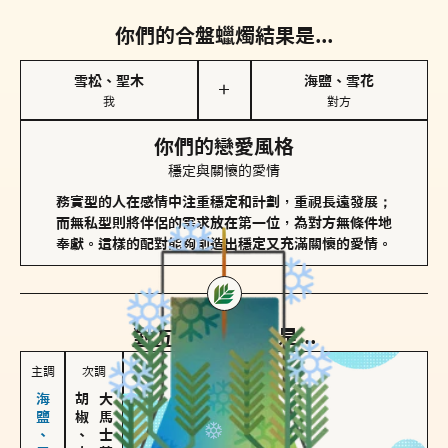
你們的合盤蠟燭結果是...
雪松、聖木
海鹽、雪花
＋
我
對方
你們的戀愛風格
穩定與關懷的愛情
務實型的人在感情中注重穩定和計劃，重視長遠發展；
而無私型則將伴侶的需求放在第一位，為對方無條件地
奉獻。這樣的配對能夠創造出穩定又充滿關懷的愛情。
對方
的主調蠟燭是...
主調
次調
胡椒、肉桂
大馬士革玫瑰