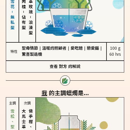
海鹽、雪花－無私型
－
佔有型
－
浪漫型
聖母情節
｜
溫暖的照顧者
｜
愛吃醋
｜
戀愛腦
｜
100 g

特性
驚喜製造機
60 hrs
查看
對方
的解說
我
的主調蠟燭是...
主調
次調
大馬士革玫瑰
佛手柑、橙花