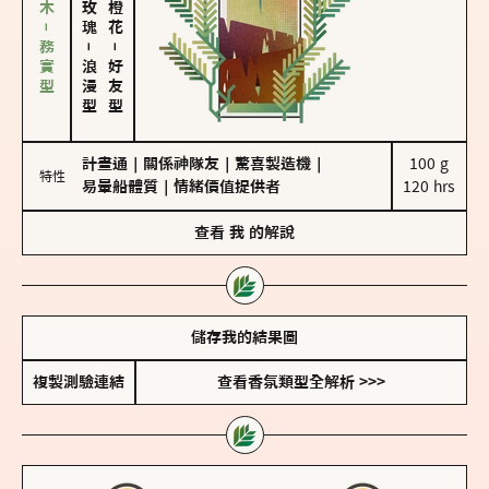
雪松、聖木－務實型
－
－
浪漫型
好友型
計畫通
｜
關係神隊友
｜
驚喜製造機
｜
100 g

特性
易暈船體質
｜
情緒價值提供者
120 hrs
查看
我
的解說
儲存我的結果圖
複製測驗連結
查看香氛類型全解析 >>>