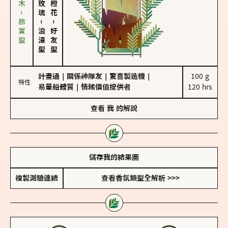
雪松、聖木－務實型
－
－
浪漫型
好友型
計畫通
｜
關係神隊友
｜
驚喜製造機
｜
100 g

特性
易暈船體質
｜
情緒價值提供者
120 hrs
查看
我
的解說
儲存我的結果圖
複製測驗連結
查看香氛類型全解析 >>>