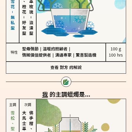
海鹽、雪花－無私型
－
－
好友型
浪漫型
聖母情節
｜
溫暖的照顧者
｜
100 g

特性
情緒價值提供者
｜
溝通專家
｜
驚喜製造機
100 hrs
查看
對方
的解說
我
的主調蠟燭是...
主調
次調
大馬士革玫瑰
佛手柑、橙花