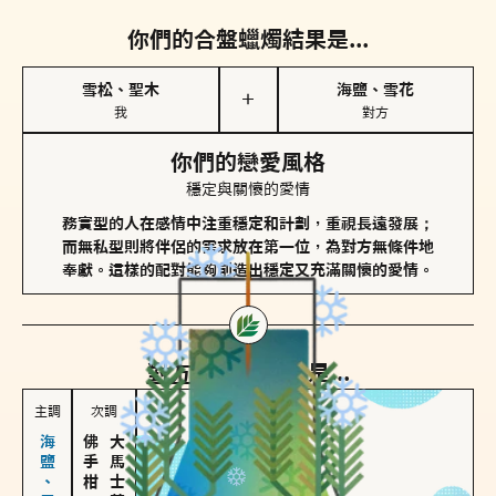
你們的合盤蠟燭結果是...
雪松、聖木
海鹽、雪花
＋
我
對方
你們的戀愛風格
穩定與關懷的愛情
務實型的人在感情中注重穩定和計劃，重視長遠發展；
而無私型則將伴侶的需求放在第一位，為對方無條件地
奉獻。這樣的配對能夠創造出穩定又充滿關懷的愛情。
對方
的主調蠟燭是...
主調
次調
佛手柑、橙花
大馬士革玫瑰