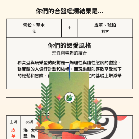
你們的合盤蠟燭結果是...
雪松、聖木
皮革、琥珀
＋
我
對方
你們的戀愛風格
理性與輕鬆的結合
務實型與玩樂型的配對是一場理性與隨性態度的碰撞。
務實型的人偏好計劃和結構，而玩樂型則喜歡享受當下
的輕鬆和冒險。兩者的關係能夠在穩定的基礎上增添樂
趣和火花。
對方
的主調蠟燭是...
主調
次調