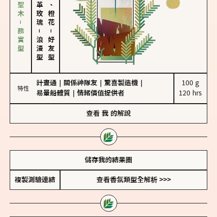
雪松、聖木－務實型
大馬士革玫瑰
佛手柑、橙花
－
－
浪漫型
好友型
計畫通
｜
關係神隊友
｜
驚喜製造機
｜
100 g

特性
易暈船體質
｜
情緒價值提供者
120 hrs
查看
我
的解說
儲存我的結果圖
複製測驗連結
查看香氛類型全解析 >>>