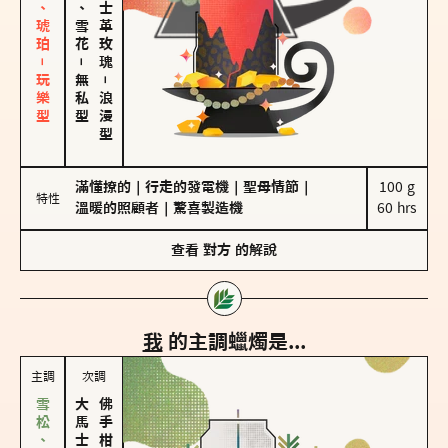
皮革、琥珀－玩樂型
海鹽、雪花
大馬士革玫瑰
－
無私型
－
浪漫型
滿懂撩的
｜
行走的發電機
｜
聖母情節
｜
100 g

特性
溫暖的照顧者
｜
驚喜製造機
60 hrs
查看
對方
的解說
我
的主調蠟燭是...
主調
次調