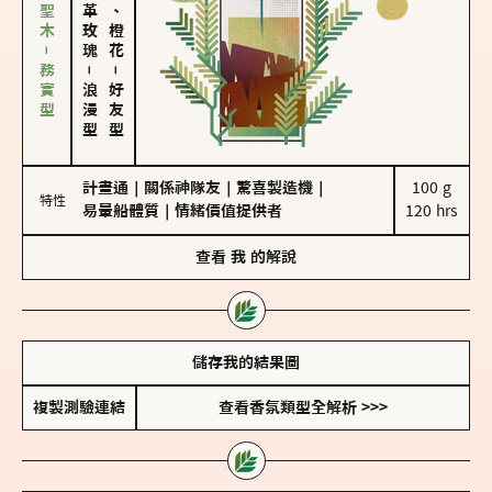
雪松、聖木－務實型
大馬士革玫瑰
佛手柑、橙花
－
－
浪漫型
好友型
計畫通
｜
關係神隊友
｜
驚喜製造機
｜
100 g

特性
易暈船體質
｜
情緒價值提供者
120 hrs
查看
我
的解說
儲存我的結果圖
複製測驗連結
查看香氛類型全解析 >>>