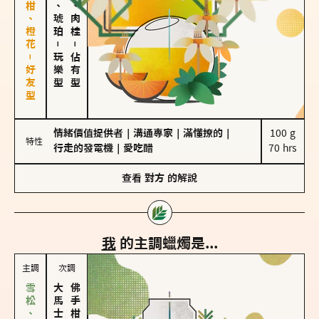
佛手柑、橙花－好友型
皮革、琥珀
胡椒、肉桂
－
－
玩樂型
佔有型
情緒價值提供者
｜
溝通專家
｜
滿懂撩的
｜
100 g

特性
行走的發電機
｜
愛吃醋
70 hrs
查看
對方
的解說
我
的主調蠟燭是...
主調
次調