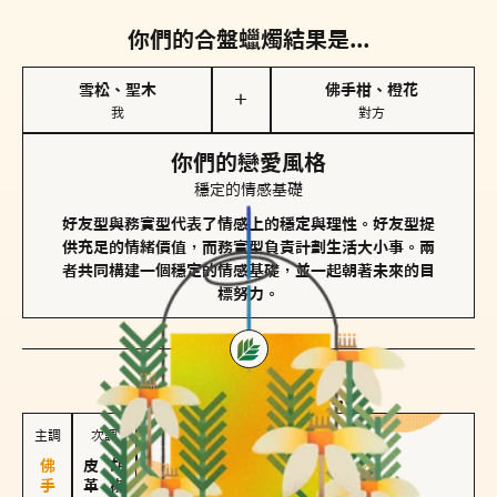
你們的合盤蠟燭結果是...
雪松、聖木
佛手柑、橙花
＋
我
對方
你們的戀愛風格
穩定的情感基礎
好友型與務實型代表了情感上的穩定與理性。好友型提
供充足的情緒價值，而務實型負責計劃生活大小事。兩
者共同構建一個穩定的情感基礎，並一起朝著未來的目
標努力。
對方
的主調蠟燭是...
主調
次調