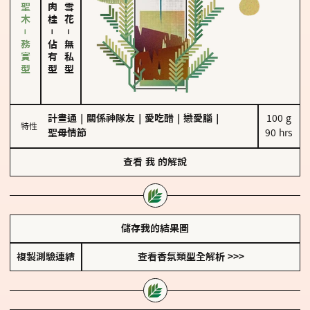
雪松、聖木－務實型
－
－
佔有型
無私型
計畫通
｜
關係神隊友
｜
愛吃醋
｜
戀愛腦
｜
100 g

特性
聖母情節
90 hrs
查看
我
的解說
儲存我的結果圖
複製測驗連結
查看香氛類型全解析 >>>