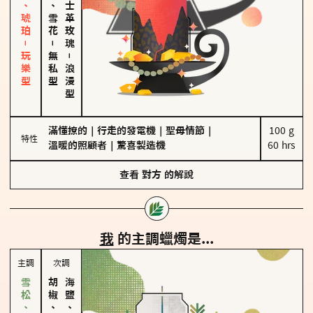
皮革、琥珀－玩樂型
海鹽、雪花
大馬士革玫瑰
－
無私型
－
浪漫型
滿懂撩的
｜
行走的發電機
｜
聖母情節
｜
100 g

特性
溫暖的照顧者
｜
驚喜製造機
60 hrs
查看
對方
的解說
我
的主調蠟燭是...
主調
次調
胡椒、肉桂
海鹽、雪花