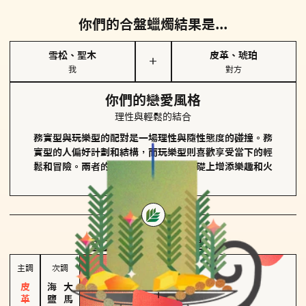
你們的合盤蠟燭結果是...
雪松、聖木
皮革、琥珀
＋
我
對方
你們的戀愛風格
理性與輕鬆的結合
務實型與玩樂型的配對是一場理性與隨性態度的碰撞。務
實型的人偏好計劃和結構，而玩樂型則喜歡享受當下的輕
鬆和冒險。兩者的關係能夠在穩定的基礎上增添樂趣和火
花。
對方
的主調蠟燭是...
主調
次調