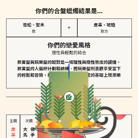
你們的合盤蠟燭結果是...
雪松、聖木
皮革、琥珀
＋
我
對方
你們的戀愛風格
理性與輕鬆的結合
務實型與玩樂型的配對是一場理性與隨性態度的碰撞。
務實型的人偏好計劃和結構，而玩樂型則喜歡享受當下
的輕鬆和冒險。兩者的關係能夠在穩定的基礎上增添樂
趣和火花。
對方
的主調蠟燭是...
主調
次調