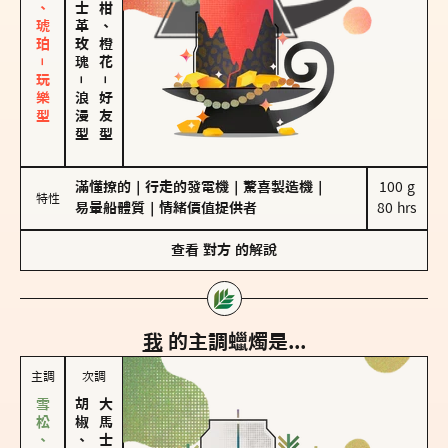
皮革、琥珀－玩樂型
大馬士革玫瑰
佛手柑、橙花
－
－
浪漫型
好友型
滿懂撩的
｜
行走的發電機
｜
驚喜製造機
｜
100 g

特性
易暈船體質
｜
情緒價值提供者
80 hrs
查看
對方
的解說
我
的主調蠟燭是...
主調
次調
胡椒、肉桂