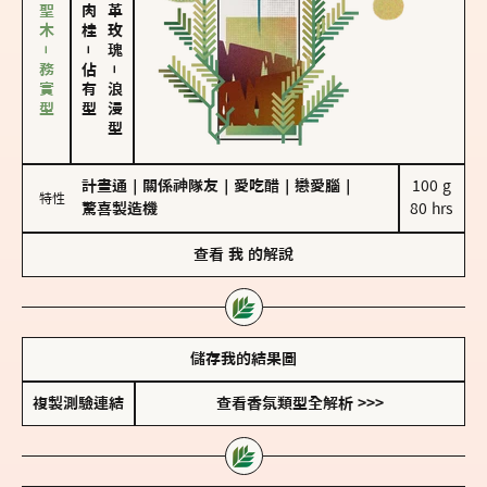
雪松、聖木－務實型
大馬士革玫瑰
－
佔有型
－
浪漫型
計畫通
｜
關係神隊友
｜
愛吃醋
｜
戀愛腦
｜
100 g

特性
驚喜製造機
80 hrs
查看
我
的解說
儲存我的結果圖
複製測驗連結
查看香氛類型全解析 >>>