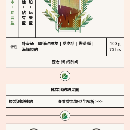
雪松、聖木－務實型
－
－
佔有型
玩樂型
計畫通
｜
關係神隊友
｜
愛吃醋
｜
戀愛腦
｜
100 g

特性
滿懂撩的
70 hrs
查看
我
的解說
儲存我的結果圖
複製測驗連結
查看香氛類型全解析 >>>