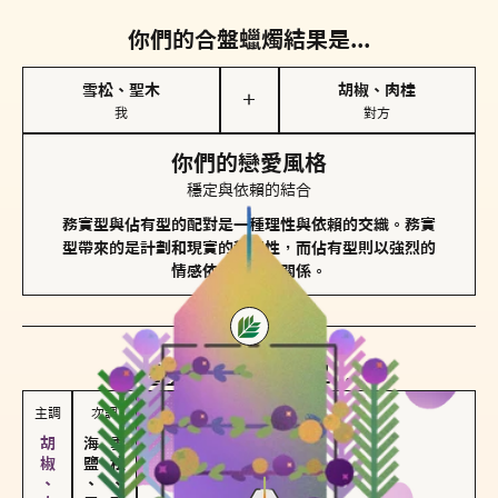
你們的合盤蠟燭結果是...
雪松、聖木
胡椒、肉桂
＋
我
對方
你們的戀愛風格
穩定與依賴的結合
務實型與佔有型的配對是一種理性與依賴的交織。務實
型帶來的是計劃和現實的穩定性，而佔有型則以強烈的
情感依賴來維護關係。
對方
的主調蠟燭是...
主調
次調
海鹽、雪花
雪松、聖木