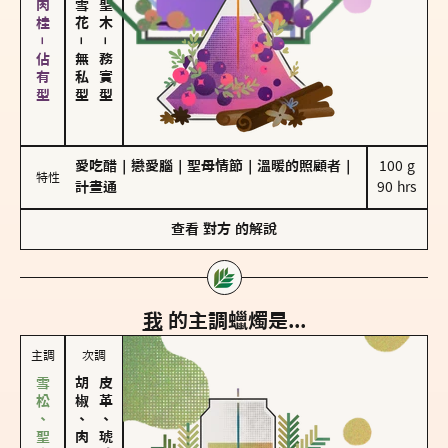
胡椒、肉桂－佔有型
－
－
無私型
務實型
愛吃醋
｜
戀愛腦
｜
聖母情節
｜
溫暖的照顧者
｜
100 g

特性
計畫通
90 hrs
查看
對方
的解說
我
的主調蠟燭是...
主調
次調
胡椒、肉桂
皮革、琥珀