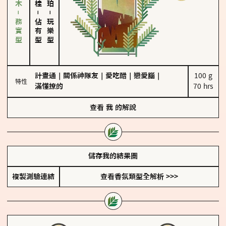
雪松、聖木－務實型
－
－
佔有型
玩樂型
計畫通
｜
關係神隊友
｜
愛吃醋
｜
戀愛腦
｜
100 g

特性
滿懂撩的
70 hrs
查看
我
的解說
儲存我的結果圖
複製測驗連結
查看香氛類型全解析 >>>