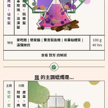
胡椒、肉桂－佔有型
－
－
玩樂型
浪漫型
愛吃醋
｜
戀愛腦
｜
驚喜製造機
｜
易暈船體質
｜
100 g

特性
滿懂撩的
40 hrs
查看
對方
的解說
我
的主調蠟燭是...
主調
次調
胡椒、肉桂
皮革、琥珀