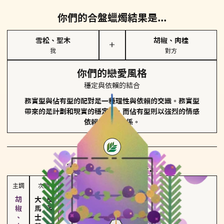
你們的合盤蠟燭結果是...
雪松、聖木
胡椒、肉桂
＋
我
對方
你們的戀愛風格
穩定與依賴的結合
務實型與佔有型的配對是一種理性與依賴的交織。務實型
帶來的是計劃和現實的穩定性，而佔有型則以強烈的情感
依賴來維護關係。
對方
的主調蠟燭是...
主調
次調
大馬士革玫瑰
皮革、琥珀