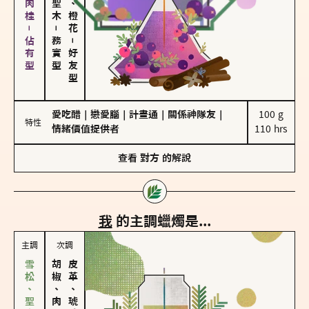
胡椒、肉桂－佔有型
－
務實型
－
好友型
愛吃醋
｜
戀愛腦
｜
計畫通
｜
關係神隊友
｜
100 g

特性
情緒價值提供者
110 hrs
查看
對方
的解說
我
的主調蠟燭是...
主調
次調
胡椒、肉桂
皮革、琥珀