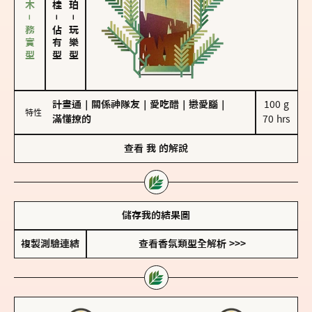
雪松、聖木－務實型
－
－
佔有型
玩樂型
計畫通
｜
關係神隊友
｜
愛吃醋
｜
戀愛腦
｜
100 g

特性
滿懂撩的
70 hrs
查看
我
的解說
儲存我的結果圖
複製測驗連結
查看香氛類型全解析 >>>