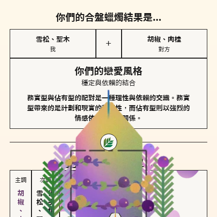
你們的合盤蠟燭結果是...
雪松、聖木
胡椒、肉桂
＋
我
對方
你們的戀愛風格
穩定與依賴的結合
務實型與佔有型的配對是一種理性與依賴的交織。務實
型帶來的是計劃和現實的穩定性，而佔有型則以強烈的
情感依賴來維護關係。
對方
的主調蠟燭是...
主調
次調
雪松、聖木
佛手柑、橙花