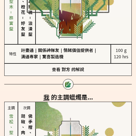
雪松、聖木－務實型
－
－
好友型
浪漫型
計畫通
｜
關係神隊友
｜
情緒價值提供者
｜
100 g

特性
溝通專家
｜
驚喜製造機
120 hrs
查看
對方
的解說
我
的主調蠟燭是...
主調
次調
胡椒、肉桂
佛手柑、橙花