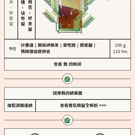
雪松、聖木－務實型
－
佔有型
－
好友型
計畫通
｜
關係神隊友
｜
愛吃醋
｜
戀愛腦
｜
100 g

特性
情緒價值提供者
110 hrs
查看
我
的解說
儲存我的結果圖
複製測驗連結
查看香氛類型全解析 >>>