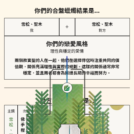
你們的合盤蠟燭結果是...
雪松、聖木
雪松、聖木
＋
我
對方
你們的戀愛風格
理性與穩定的愛情
兩個務實型的人在一起，他們在選擇伴侶時注重共同的價
值觀，關係充滿理性與實際的規劃。這樣的關係通常非常
穩定，並且兩者都會為維護長期的幸福而努力。
對方
的主調蠟燭是...
主調
次調
佛手柑、橙花
大馬士革玫瑰