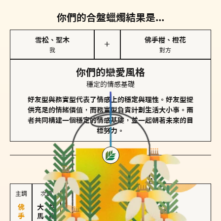
你們的合盤蠟燭結果是...
雪松、聖木
佛手柑、橙花
＋
我
對方
你們的戀愛風格
穩定的情感基礎
好友型與務實型代表了情感上的穩定與理性。好友型提
供充足的情緒價值，而務實型負責計劃生活大小事。兩
者共同構建一個穩定的情感基礎，並一起朝著未來的目
標努力。
對方
的主調蠟燭是...
主調
次調