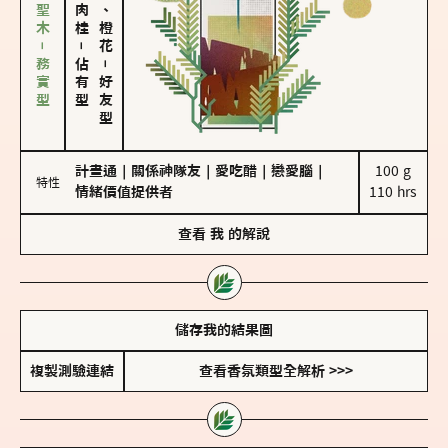
雪松、聖木－務實型
佛手柑、橙花
－
佔有型
－
好友型
計畫通
｜
關係神隊友
｜
愛吃醋
｜
戀愛腦
｜
100 g

特性
情緒價值提供者
110 hrs
查看
我
的解說
儲存我的結果圖
複製測驗連結
查看香氛類型全解析 >>>