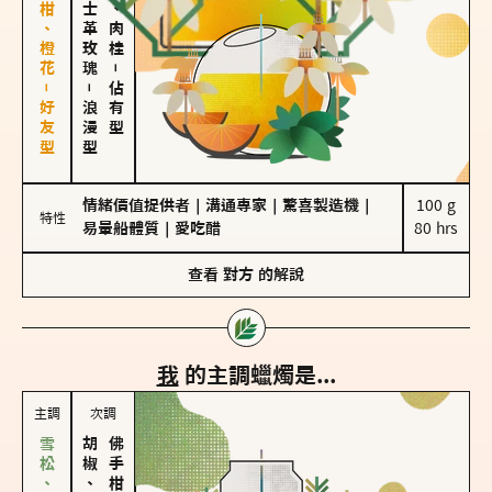
佛手柑、橙花－好友型
大馬士革玫瑰
胡椒、肉桂
－
－
佔有型
浪漫型
情緒價值提供者
｜
溝通專家
｜
驚喜製造機
｜
100 g

特性
易暈船體質
｜
愛吃醋
80 hrs
查看
對方
的解說
我
的主調蠟燭是...
主調
次調
胡椒、肉桂