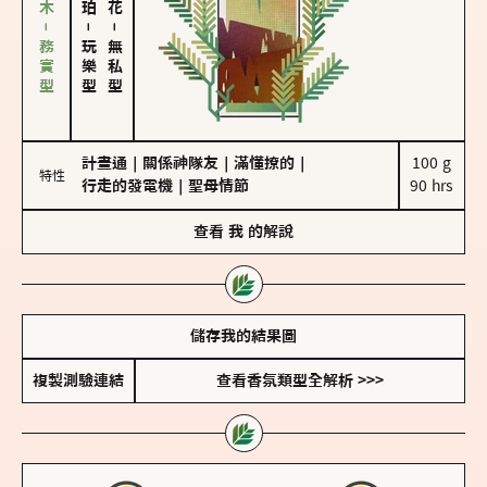
雪松、聖木－務實型
－
－
玩樂型
無私型
計畫通
｜
關係神隊友
｜
滿懂撩的
｜
100 g

特性
行走的發電機
｜
聖母情節
90 hrs
查看
我
的解說
儲存我的結果圖
複製測驗連結
查看香氛類型全解析 >>>