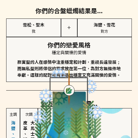
你們的合盤蠟燭結果是...
雪松、聖木
海鹽、雪花
＋
我
對方
你們的戀愛風格
穩定與關懷的愛情
務實型的人在感情中注重穩定和計劃，重視長遠發展；
而無私型則將伴侶的需求放在第一位，為對方無條件地
奉獻。這樣的配對能夠創造出穩定又充滿關懷的愛情。
對方
的主調蠟燭是...
主調
次調
皮革、琥珀
大馬士革玫瑰