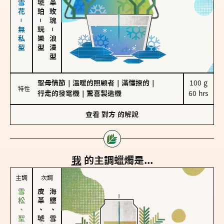
海鹽、雪花－無私型
－
玩樂型
－
浪漫型
聖母情節
｜
溫暖的照顧者
｜
滿懂撩的
｜
100 g

特性
行走的發電機
｜
驚喜製造機
60 hrs
查看
對方
的解說
我
的主調蠟燭是...
主調
次調
皮革、琥珀
海鹽、雪花