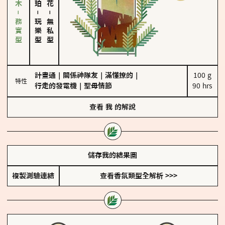
雪松、聖木－務實型
－
－
玩樂型
無私型
計畫通
｜
關係神隊友
｜
滿懂撩的
｜
100 g

特性
行走的發電機
｜
聖母情節
90 hrs
查看
我
的解說
儲存我的結果圖
複製測驗連結
查看香氛類型全解析 >>>