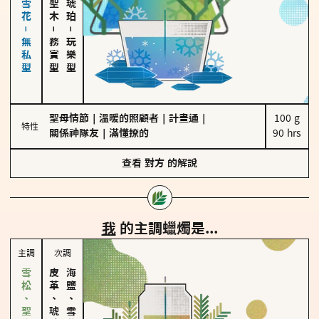
海鹽、雪花－無私型
－
－
務實型
玩樂型
聖母情節
｜
溫暖的照顧者
｜
計畫通
｜
100 g

特性
關係神隊友
｜
滿懂撩的
90 hrs
查看
對方
的解說
我
的主調蠟燭是...
主調
次調
皮革、琥珀
海鹽、雪花