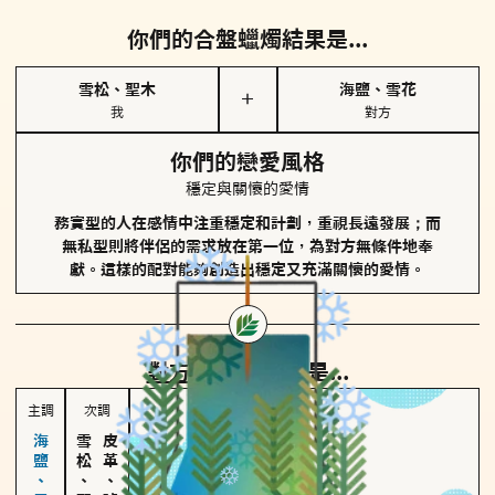
你們的合盤蠟燭結果是...
雪松、聖木
海鹽、雪花
＋
我
對方
你們的戀愛風格
穩定與關懷的愛情
務實型的人在感情中注重穩定和計劃，重視長遠發展；而
無私型則將伴侶的需求放在第一位，為對方無條件地奉
獻。這樣的配對能夠創造出穩定又充滿關懷的愛情。
對方
的主調蠟燭是...
主調
次調
雪松、聖木
皮革、琥珀