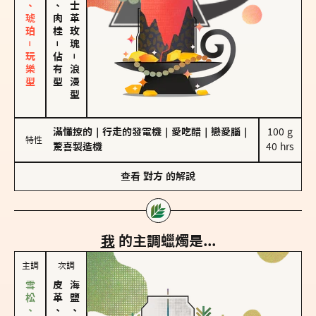
皮革、琥珀－玩樂型
胡椒、肉桂
大馬士革玫瑰
－
佔有型
－
浪漫型
滿懂撩的
｜
行走的發電機
｜
愛吃醋
｜
戀愛腦
｜
100 g

特性
驚喜製造機
40 hrs
查看
對方
的解說
我
的主調蠟燭是...
主調
次調
皮革、琥珀
海鹽、雪花