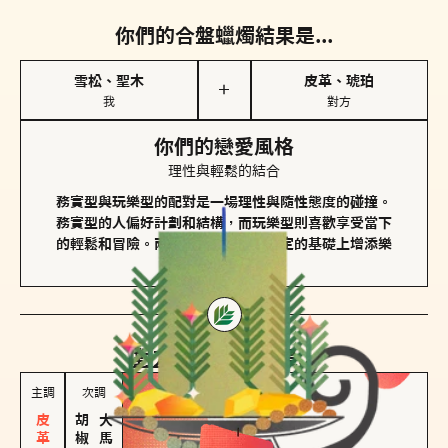
你們的合盤蠟燭結果是...
雪松、聖木
皮革、琥珀
＋
我
對方
你們的戀愛風格
理性與輕鬆的結合
務實型與玩樂型的配對是一場理性與隨性態度的碰撞。
務實型的人偏好計劃和結構，而玩樂型則喜歡享受當下
的輕鬆和冒險。兩者的關係能夠在穩定的基礎上增添樂
趣和火花。
對方
的主調蠟燭是...
主調
次調