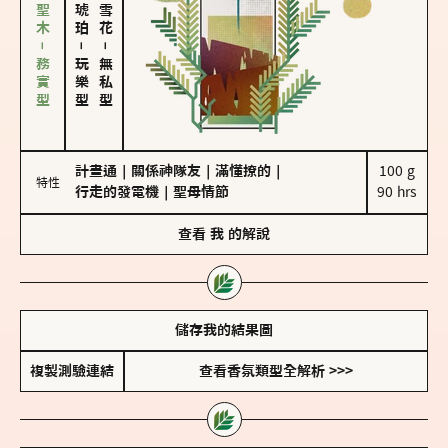
雪松、聖木－務實型
－
－
玩樂型
無私型
計畫通
｜
關係神隊友
｜
滿懂撩的
｜
100 g

特性
行走的發電機
｜
聖母情節
90 hrs
查看
我
的解說
儲存我的結果圖
複製測驗連結
查看香氛類型全解析 >>>