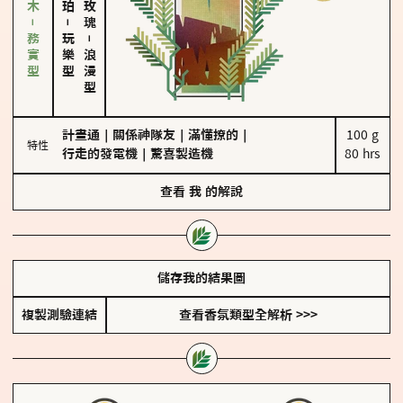
雪松、聖木－務實型
－
玩樂型
－
浪漫型
計畫通
｜
關係神隊友
｜
滿懂撩的
｜
100 g

特性
行走的發電機
｜
驚喜製造機
80 hrs
查看
我
的解說
儲存我的結果圖
複製測驗連結
查看香氛類型全解析 >>>