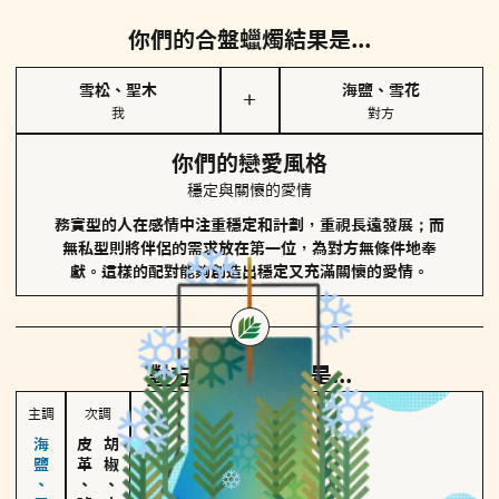
你們的合盤蠟燭結果是...
雪松、聖木
海鹽、雪花
＋
我
對方
你們的戀愛風格
穩定與關懷的愛情
務實型的人在感情中注重穩定和計劃，重視長遠發展；而
無私型則將伴侶的需求放在第一位，為對方無條件地奉
獻。這樣的配對能夠創造出穩定又充滿關懷的愛情。
對方
的主調蠟燭是...
主調
次調
皮革、琥珀
胡椒、肉桂