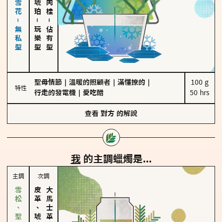
海鹽、雪花－無私型
－
－
玩樂型
佔有型
聖母情節
｜
溫暖的照顧者
｜
滿懂撩的
｜
100 g

特性
行走的發電機
｜
愛吃醋
50 hrs
查看
對方
的解說
我
的主調蠟燭是...
主調
次調
皮革、琥珀
大馬士革玫瑰