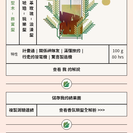
雪松、聖木－務實型
大馬士革玫瑰
－
玩樂型
－
浪漫型
計畫通
｜
關係神隊友
｜
滿懂撩的
｜
100 g

特性
行走的發電機
｜
驚喜製造機
80 hrs
查看
我
的解說
儲存我的結果圖
複製測驗連結
查看香氛類型全解析 >>>