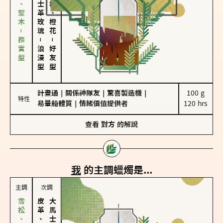
雪松、聖木－務實型
大馬士革玫瑰
佛手柑、橙花
－
－
浪漫型
好友型
計畫通
｜
關係神隊友
｜
驚喜製造機
｜
100 g

特性
易暈船體質
｜
情緒價值提供者
120 hrs
查看
對方
的解說
我
的主調蠟燭是...
主調
次調
皮革、琥珀