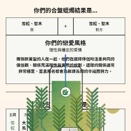
你們的合盤蠟燭結果是...
雪松、聖木
雪松、聖木
＋
我
對方
你們的戀愛風格
理性與穩定的愛情
兩個務實型的人在一起，他們在選擇伴侶時注重共同的
價值觀，關係充滿理性與實際的規劃。這樣的關係通常
非常穩定，並且兩者都會為維護長期的幸福而努力。
對方
的主調蠟燭是...
主調
次調