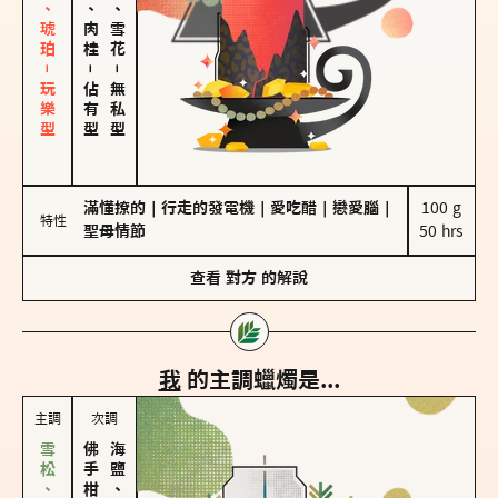
皮革、琥珀－玩樂型
胡椒、肉桂
海鹽、雪花
－
－
佔有型
無私型
滿懂撩的
｜
行走的發電機
｜
愛吃醋
｜
戀愛腦
｜
100 g

特性
聖母情節
50 hrs
查看
對方
的解說
我
的主調蠟燭是...
主調
次調
海鹽、雪花