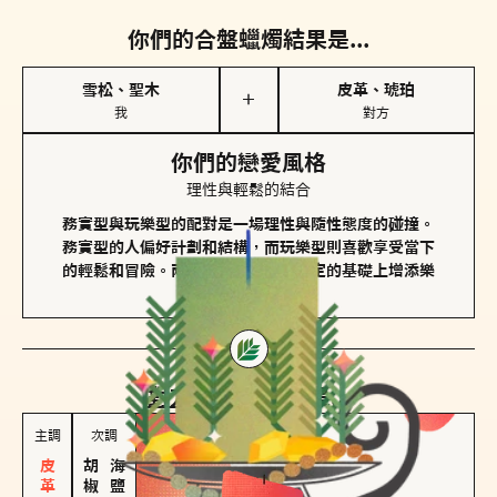
你們的合盤蠟燭結果是...
雪松、聖木
皮革、琥珀
＋
我
對方
你們的戀愛風格
理性與輕鬆的結合
務實型與玩樂型的配對是一場理性與隨性態度的碰撞。
務實型的人偏好計劃和結構，而玩樂型則喜歡享受當下
的輕鬆和冒險。兩者的關係能夠在穩定的基礎上增添樂
趣和火花。
對方
的主調蠟燭是...
主調
次調