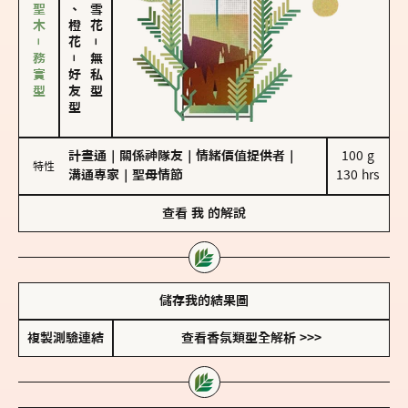
雪松、聖木－務實型
佛手柑、橙花
－
－
無私型
好友型
計畫通
｜
關係神隊友
｜
情緒價值提供者
｜
100 g

特性
溝通專家
｜
聖母情節
130 hrs
查看
我
的解說
儲存我的結果圖
複製測驗連結
查看香氛類型全解析 >>>