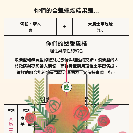
你們的合盤蠟燭結果是...
雪松、聖木
大馬士革玫瑰
＋
我
對方
你們的戀愛風格
理性與感性的結合
浪漫型和務實型的配對是激情與理性的交錯。浪漫型的人
將激情與夢想帶入關係，而務實型則用理性來平衡情感。
這樣的組合能夠讓愛情既充滿動力，又保持實際可行。
對方
的主調蠟燭是...
主調
次調
皮革、琥珀
海鹽、雪花