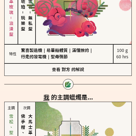
大馬士革玫瑰－浪漫型
－
－
玩樂型
無私型
驚喜製造機
｜
易暈船體質
｜
滿懂撩的
｜
100 g

特性
行走的發電機
｜
聖母情節
60 hrs
查看
對方
的解說
我
的主調蠟燭是...
主調
次調
佛手柑、橙花
大馬士革玫瑰