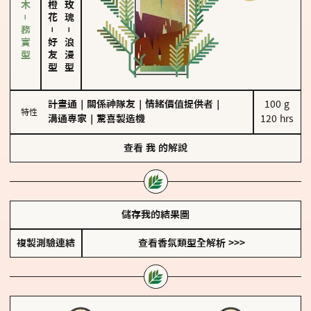
雪松、聖木－務實型
－
－
好友型
浪漫型
計畫通
｜
關係神隊友
｜
情緒價值提供者
｜
100 g

特性
溝通專家
｜
驚喜製造機
120 hrs
查看
我
的解說
儲存我的結果圖
複製測驗連結
查看香氛類型全解析 >>>