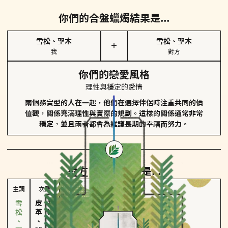
你們的合盤蠟燭結果是...
雪松、聖木
雪松、聖木
＋
我
對方
你們的戀愛風格
理性與穩定的愛情
兩個務實型的人在一起，他們在選擇伴侶時注重共同的價
值觀，關係充滿理性與實際的規劃。這樣的關係通常非常
穩定，並且兩者都會為維護長期的幸福而努力。
對方
的主調蠟燭是...
主調
次調
皮革、琥珀
胡椒、肉桂