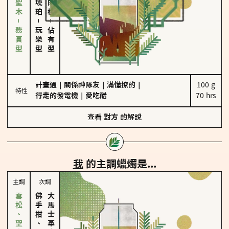
雪松、聖木－務實型
－
－
玩樂型
佔有型
計畫通
｜
關係神隊友
｜
滿懂撩的
｜
100 g

特性
行走的發電機
｜
愛吃醋
70 hrs
查看
對方
的解說
我
的主調蠟燭是...
主調
次調
佛手柑、橙花
大馬士革玫瑰