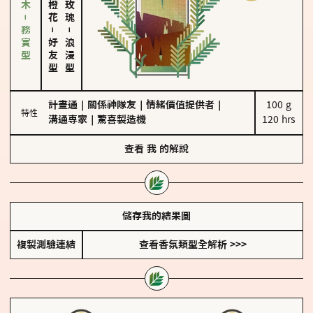
雪松、聖木－務實型
－
－
好友型
浪漫型
計畫通
｜
關係神隊友
｜
情緒價值提供者
｜
100 g

特性
溝通專家
｜
驚喜製造機
120 hrs
查看
我
的解說
儲存我的結果圖
複製測驗連結
查看香氛類型全解析 >>>