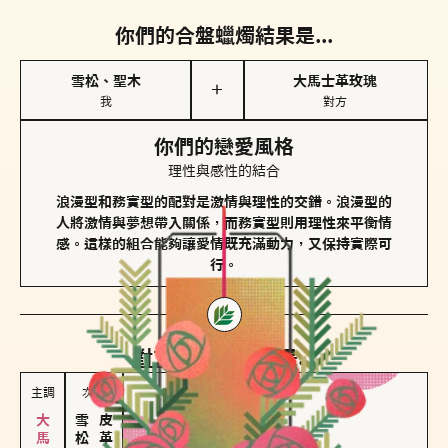
你們的合盤蠟燭結果是...
雪松、聖木
大馬士革玫瑰
＋
我
對方
你們的戀愛風格
理性與感性的結合
浪漫型和務實型的配對是激情與理性的交錯。浪漫型的
人將激情與夢想帶入關係，而務實型則用理性來平衡情
感。這樣的組合能夠讓愛情既充滿動力，又保持實際可
行。
對方
的主調蠟燭是...
主調
次調