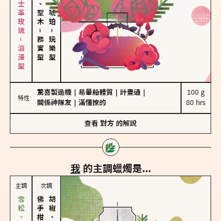
大馬士革玫瑰－浪漫型
雪松、聖木
皮革、琥珀
－
－
務實型
玩樂型
驚喜製造機
｜
易暈船體質
｜
計畫通
｜
100 g

特性
關係神隊友
｜
滿懂撩的
80 hrs
查看
對方
的解說
我
的主調蠟燭是...
主調
次調
胡椒、肉桂