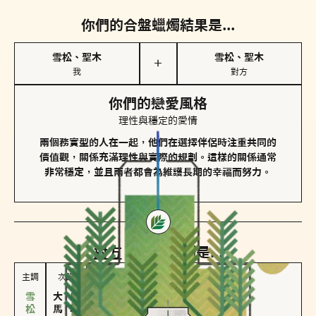
你們的合盤蠟燭結果是...
雪松、聖木
雪松、聖木
＋
我
對方
你們的戀愛風格
理性與穩定的愛情
兩個務實型的人在一起，他們在選擇伴侶時注重共同的
價值觀，關係充滿理性與實際的規劃。這樣的關係通常
非常穩定，並且兩者都會為維護長期的幸福而努力。
對方
的主調蠟燭是...
主調
次調