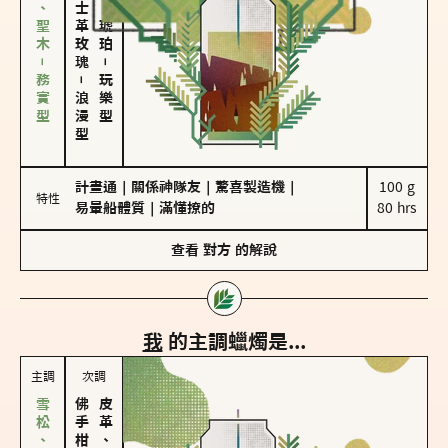
雪松、聖木－務實型
大馬士革玫瑰
皮革、琥珀
－
－
玩樂型
浪漫型
計畫通
｜
關係神隊友
｜
驚喜製造機
｜
100 g

特性
易暈船體質
｜
滿懂撩的
80 hrs
查看
對方
的解說
我
的主調蠟燭是...
主調
次調
皮革、琥珀