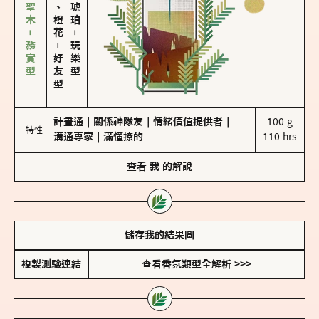
雪松、聖木－務實型
佛手柑、橙花
－
－
玩樂型
好友型
計畫通
｜
關係神隊友
｜
情緒價值提供者
｜
100 g

特性
溝通專家
｜
滿懂撩的
110 hrs
查看
我
的解說
儲存我的結果圖
複製測驗連結
查看香氛類型全解析 >>>