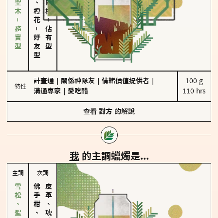
雪松、聖木－務實型
－
－
佔有型
好友型
計畫通
｜
關係神隊友
｜
情緒價值提供者
｜
100 g

特性
溝通專家
｜
愛吃醋
110 hrs
查看
對方
的解說
我
的主調蠟燭是...
主調
次調
佛手柑、橙花
皮革、琥珀