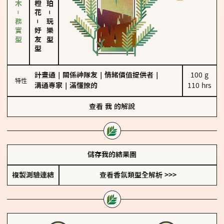
雪松、聖木－務實型
－
－
玩樂型
好友型
計畫通
｜
關係神隊友
｜
情緒價值提供者
｜
100 g

特性
溝通專家
｜
滿懂撩的
110 hrs
查看
我
的解說
儲存我的結果圖
複製測驗連結
查看香氛類型全解析 >>>