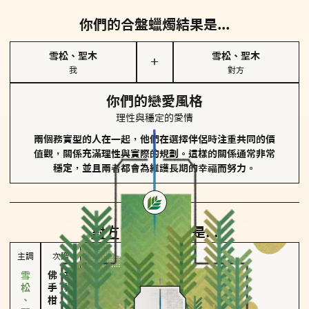
你們的合盤蠟燭結果是...
雪松、聖木
雪松、聖木
＋
我
對方
你們的戀愛風格
理性與穩定的愛情
兩個務實型的人在一起，他們在選擇伴侶時注重共同的價
值觀，關係充滿理性與實際的規劃。這樣的關係通常非常
穩定，並且兩者都會為維護長期的幸福而努力。
對方
的主調蠟燭是...
主調
次調
佛手柑、橙花
胡椒、肉桂