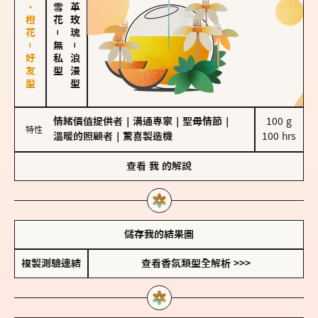
佛手柑、橙花－好友型
大馬士革玫瑰
－
無私型
－
浪漫型
情緒價值提供者
｜
溝通專家
｜
聖母情節
｜
100 g

特性
溫暖的照顧者
｜
驚喜製造機
100 hrs
查看
我
的解說
儲存我的結果圖
複製測驗連結
查看香氛類型全解析 >>>