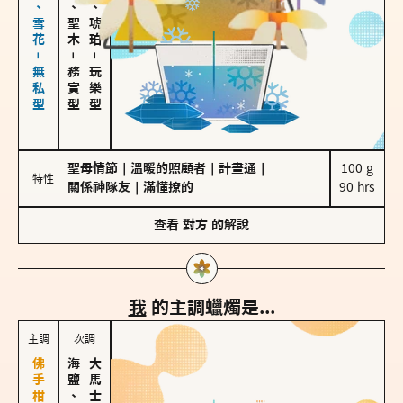
海鹽、雪花－無私型
雪松、聖木
皮革、琥珀
－
－
務實型
玩樂型
聖母情節
｜
溫暖的照顧者
｜
計畫通
｜
100 g

特性
關係神隊友
｜
滿懂撩的
90 hrs
查看
對方
的解說
我
的主調蠟燭是...
主調
次調
海鹽、雪花