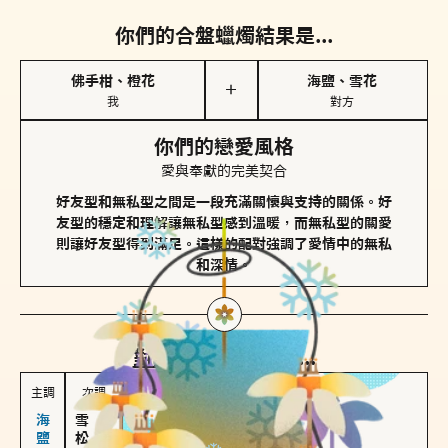
你們的合盤蠟燭結果是...
佛手柑、橙花
海鹽、雪花
＋
我
對方
你們的戀愛風格
愛與奉獻的完美契合
好友型和無私型之間是一段充滿關懷與支持的關係。好
友型的穩定和理解讓無私型感到溫暖，而無私型的關愛
則讓好友型得到滿足。這樣的配對強調了愛情中的無私
和深情。
對方
的主調蠟燭是...
主調
次調