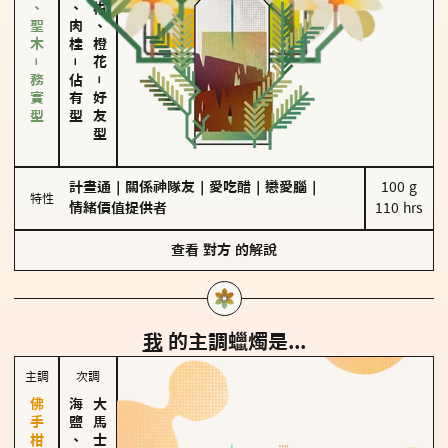
雪松、聖木－務實型
胡椒、肉桂
佛手柑、橙花
－
佔有型
－
好友型
計畫通
｜
關係神隊友
｜
愛吃醋
｜
戀愛腦
｜
100 g

特性
情緒價值提供者
110 hrs
查看
對方
的解說
我
的主調蠟燭是...
主調
次調
海鹽、雪花