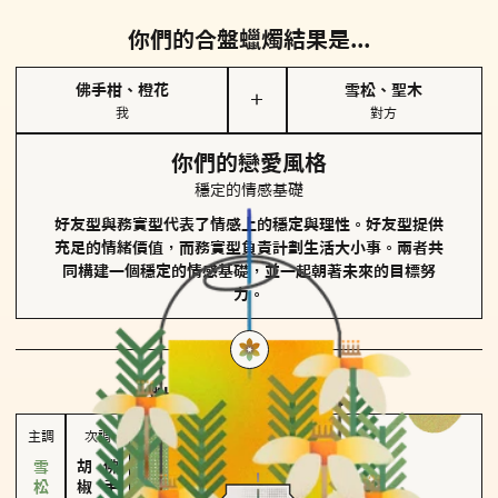
你們的合盤蠟燭結果是...
佛手柑、橙花
雪松、聖木
＋
我
對方
你們的戀愛風格
穩定的情感基礎
好友型與務實型代表了情感上的穩定與理性。好友型提供
充足的情緒價值，而務實型負責計劃生活大小事。兩者共
同構建一個穩定的情感基礎，並一起朝著未來的目標努
力。
對方
的主調蠟燭是...
主調
次調