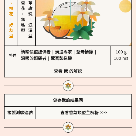
佛手柑、橙花－好友型
大馬士革玫瑰
－
無私型
－
浪漫型
情緒價值提供者
｜
溝通專家
｜
聖母情節
｜
100 g

特性
溫暖的照顧者
｜
驚喜製造機
100 hrs
查看
我
的解說
儲存我的結果圖
複製測驗連結
查看香氛類型全解析 >>>