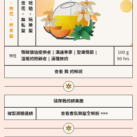
佛手柑、橙花－好友型
－
－
無私型
玩樂型
情緒價值提供者
｜
溝通專家
｜
聖母情節
｜
100 g

特性
溫暖的照顧者
｜
滿懂撩的
90 hrs
查看
我
的解說
儲存我的結果圖
複製測驗連結
查看香氛類型全解析 >>>