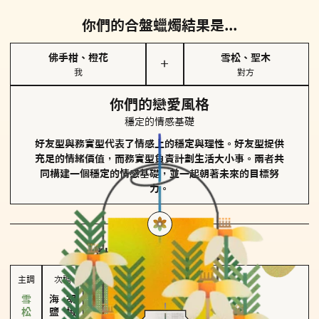
你們的合盤蠟燭結果是...
佛手柑、橙花
雪松、聖木
＋
我
對方
你們的戀愛風格
穩定的情感基礎
好友型與務實型代表了情感上的穩定與理性。好友型提供
充足的情緒價值，而務實型負責計劃生活大小事。兩者共
同構建一個穩定的情感基礎，並一起朝著未來的目標努
力。
對方
的主調蠟燭是...
主調
次調