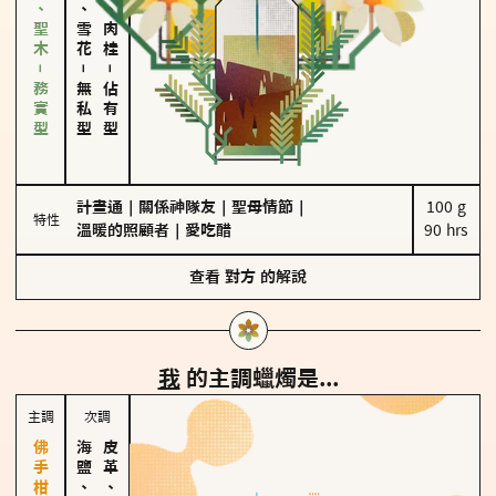
雪松、聖木－務實型
海鹽、雪花
胡椒、肉桂
－
－
無私型
佔有型
計畫通
｜
關係神隊友
｜
聖母情節
｜
100 g

特性
溫暖的照顧者
｜
愛吃醋
90 hrs
查看
對方
的解說
我
的主調蠟燭是...
主調
次調
海鹽、雪花
皮革、琥珀